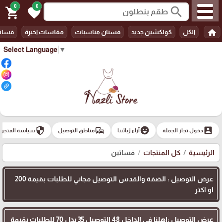
0
0
search
shopping_cart
favorite
home
الكل
كولكشين جديد
فستان مناسبات
مقاسات اخيرة
فسات
Select Language
▼
security
commute
emoji_emotions
account_box
دخول تجار الجملة
آراء زبائننا
مناطق التوصيل
سياسة المتجر
الرئيسية
كل المنتجات
فساتين
عرض التوصيل : الضفة والقدس التوصيل مجاني للطلبات بقيمة 200
او اكثر
عرض التوصيل :اهلنا في الداخل 48 التوصيل 35 بدل 70 للطلبات بقيمة