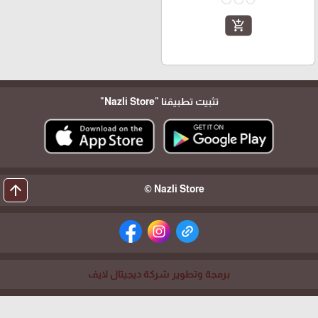
add_shopping_cart
تثبيت تطبيقنا
"Nazli Store"
arrow_upward
Nazli Store ©
برمجة وتطوير شركة ديجيتال لايف