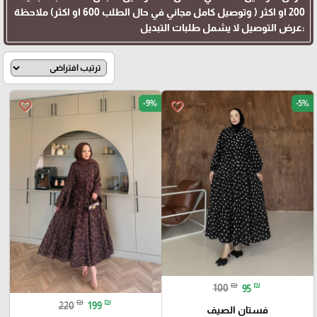
200 او اكثر ( وتوصيل كامل مجاني في حال الطلب 600 او اكثر) ملاحظة
:عرض التوصيل لا يشمل طلبات التبديل
-9%
-5%
favorite_border
favorite_border
₪
₪
100
95
₪
₪
220
199
فستان الصيف