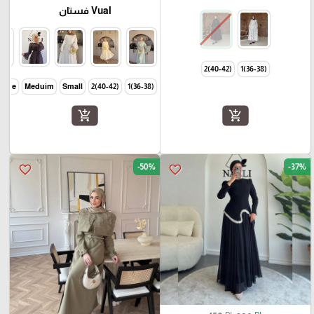
Vual فستان
(40-42)2
(36-38)1
Large
Meduim
Small
(40-42)2
(36-38)1
add_shopping_cart
add_shopping_cart
-50%
-37%
favorite_border
favorite_border
₪
₪