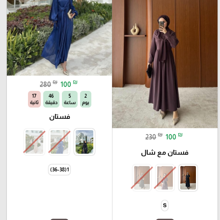
₪
₪
280
100
16
46
5
2
يوم
ساعة
دقيقة
ثانية
فستان
₪
₪
230
100
فستان مع شال
1(36-38)
S