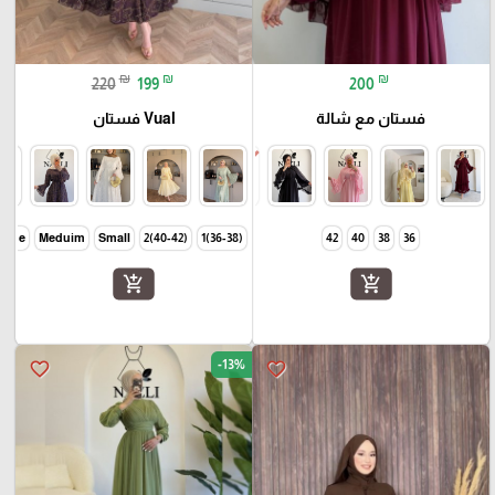
₪
₪
₪
220
199
200
فستان مع شالة
Vual فستان
Large
Meduim
Small
(40-42)2
(36-38)1
42
40
38
36
add_shopping_cart
add_shopping_cart
-13%
favorite_border
favorite_border