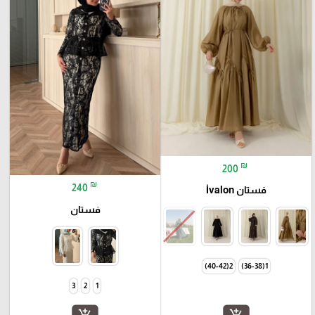
₪
200
₪
240
فستان İvalon
فستان
2(40-42)
1(36-38)
3
2
1