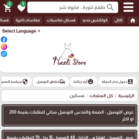
0
0
search
shopping_cart
favorite
home
الكل
كولكشين جديد
فستان مناسبات
مقاسات اخيرة
فسات
Select Language
▼
security
commute
emoji_emotions
account_box
دخول تجار الجملة
آراء زبائننا
مناطق التوصيل
سياسة المتجر
الرئيسية
كل المنتجات
فساتين
عرض التوصيل : الضفة والقدس التوصيل مجاني للطلبات بقيمة 200
او اكثر
عرض التوصيل :اهلنا في الداخل 48 التوصيل 35 بدل 70 للطلبات بقيمة