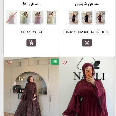
فستان شيفون
فستان śali
2(38/40)
1(36/38)
XL
L
M
S
44
42
40
38
add_shopping_cart
add_shopping_cart
-9%
favorite_border
favorite_border