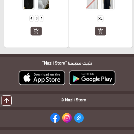
4
3
1
XL
add_shopping_cart
add_shopping_cart
تثبيت تطبيقنا
"Nazli Store"
arrow_upward
Nazli Store ©