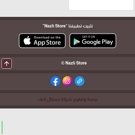
تثبيت تطبيقنا
"Nazli Store"
arrow_upward
Nazli Store ©
برمجة وتطوير شركة ديجيتال لايف