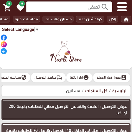
0
0
search
shopping_cart
favorite
home
الكل
كولكشين جديد
فستان مناسبات
مقاسات اخيرة
فسات
Select Language
▼
security
commute
emoji_emotions
account_box
دخول تجار الجملة
آراء زبائننا
مناطق التوصيل
سياسة المتجر
الرئيسية
كل المنتجات
فساتين
عرض التوصيل : الضفة والقدس التوصيل مجاني للطلبات بقيمة 200
او اكثر
عرض التوصيل :اهلنا في الداخل 48 التوصيل 35 بدل 70 للطلبات بقيمة