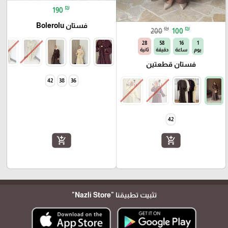
₪
190
فستان Bolerolu
₪
₪
200
100
27
58
16
1
يوم
ساعة
دقيقة
ثانية
فستان قطعتين
42
38
36
42
add_shopping_cart
add_shopping_cart
تثبيت تطبيقنا
"Nazli Store"