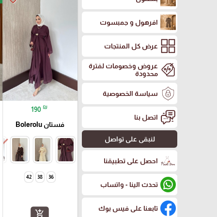
افرهول و جمبسوت
عرض كل المنتجات
عروض وخصومات لفترة
محدودة
سياسة الخصوصية
₪
190
اتصل بنا
فستان Bolerolu
لنبقى على تواصل
احصل على تطبيقنا
42
38
36
تحدث الينا - واتساب
تابعنا على فيس بوك
add_shopping_cart