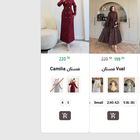
₪
₪
₪
220
220
199
فستان Camilia
Vual فستان
4
3
Large
Meduim
Small
(40-42)2
(36-38)1
add_shopping_cart
add_shopping_cart