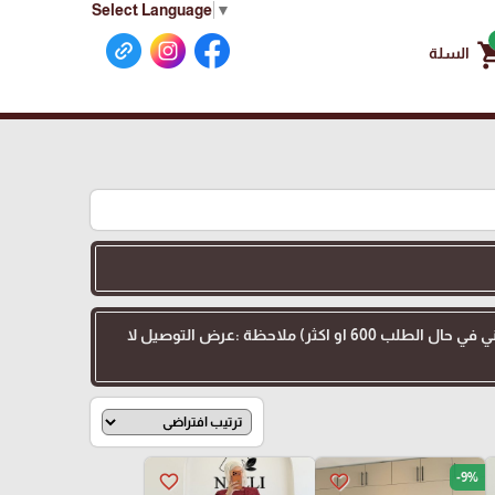
Select Language
▼
shoppin
السلة
عرض التوصيل :اهلنا في الداخل 48 التوصيل 35 بدل 70 للطلبات بقيمة 200 او اكثر ( وتوصيل كامل مجاني في حال الطلب 600 او اكثر) ملاحظة :عرض التوصيل لا
-9%
favorite_border
favorite_border