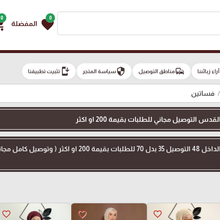
0
0
g_cart
favorite
المفضلة
install_mobile
security
commute
e
آراء زبائننا
مناطق التوصيل
سياسة المتجر
تثبيت تطبيقنا
فساتين
 التوصيل مجاني للطلبات بقيمة 200 او اكثر
favorite_border
favorite_border
favorite_border