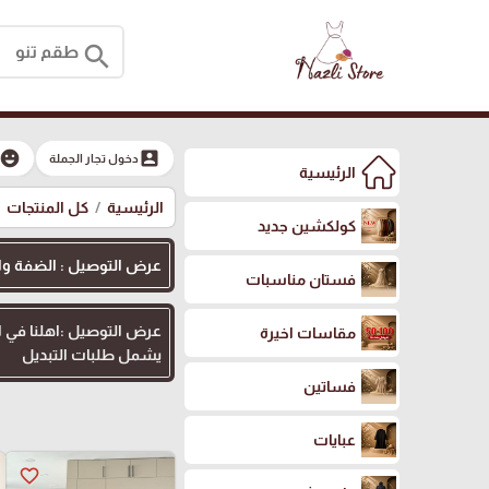
search
moji_emotions
account_box
دخول تجار الجملة
الرئيسية
الرئيسية
كل المنتجات
كولكشين جديد
عرض التوصيل : الضفة والقدس
فستان مناسبات
مقاسات اخيرة
يشمل طلبات التبديل
فساتين
عبايات
favorite_border