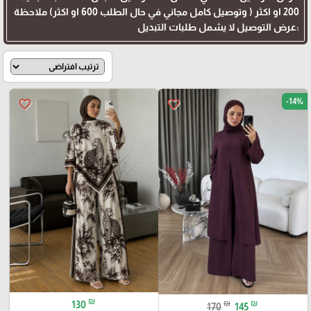
200 او اكثر ( وتوصيل كامل مجاني في حال الطلب 600 او اكثر) ملاحظة
:عرض التوصيل لا يشمل طلبات التبديل
-14%
favorite_border
favorite_border
₪
₪
₪
130
170
145