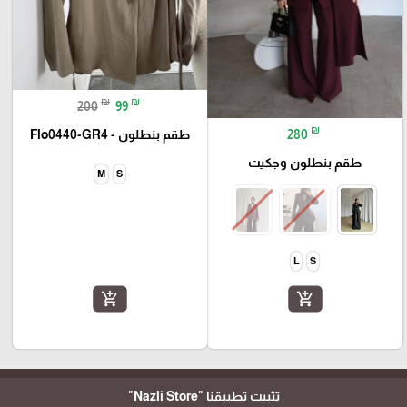
₪
₪
200
99
₪
280
طقم بنطلون - Flo0440-GR4
طقم بنطلون وجكيت
M
S
L
S
add_shopping_cart
add_shopping_cart
تثبيت تطبيقنا
"Nazli Store"