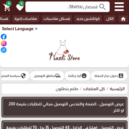
0
0
search
shopping_cart
favorite
home
الكل
كولكشين جديد
فستان مناسبات
مقاسات اخيرة
فسات
Select Language
▼
security
commute
emoji_emotions
account_box
دخول تجار الجملة
آراء زبائننا
مناطق التوصيل
سياسة المتجر
الرئيسية
كل المنتجات
طقم بنطلون
عرض التوصيل : الضفة والقدس التوصيل مجاني للطلبات بقيمة 200
او اكثر
عرض التوصيل :اهلنا في الداخل 48 التوصيل 35 بدل 70 للطلبات بقيمة