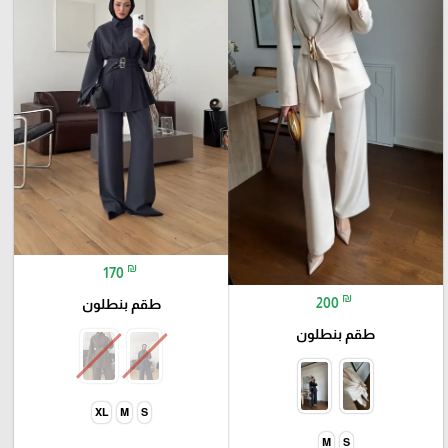
₪
170
₪
200
طقم بنطلون
طقم بنطلون
XL
M
S
M
S