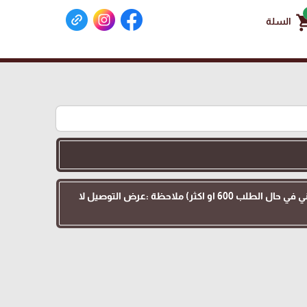
shoppin
السلة
عرض التوصيل :اهلنا في الداخل 48 التوصيل 35 بدل 70 للطلبات بقيمة 200 او اكثر ( وتوصيل كامل مجاني في حال الطلب 600 او اكثر) ملاحظة :عرض التوصيل لا