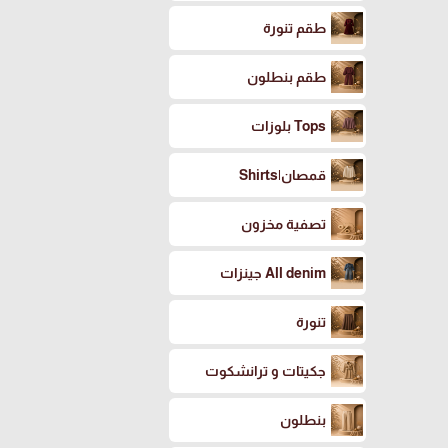
طقم تنورة
طقم بنطلون
Tops بلوزات
قمصان|Shirts
تصفية مخزون
All denim جينزات
تنورة
جكيتات و ترانشكوت
بنطلون