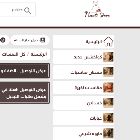
search
moji_emotions
account_box
دخول تجار الجملة
الرئيسية
الرئيسية
كل المنتجات
كولكشين جديد
عرض التوصيل : الضفة والقدس
فستان مناسبات
مقاسات اخيرة
يشمل طلبات التبديل
فساتين
عبايات
مايوه شرعي