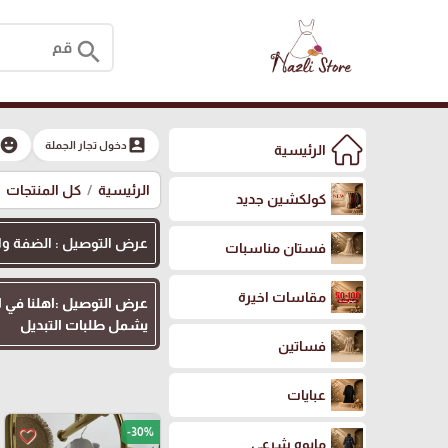
search
moji_emotions
account_box
دخول تجار الجملة
الرئيسية
الرئيسية
كل المنتجات
كولكشين جديد
عرض التوصيل : الضفة والقدس
فستان مناسبات
مقاسات اخيرة
يشمل طلبات التبديل
فساتين
عبايات
-30%
favorite_border
مايوه شرعي