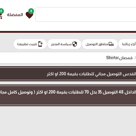
0
0
g_cart
favorite
المفضلة
install_mobile
security
commute
e
آراء زبائننا
مناطق التوصيل
سياسة المتجر
تثبيت تطبيقنا
قمصان|Shirts
 التوصيل مجاني للطلبات بقيمة 200 او اكثر