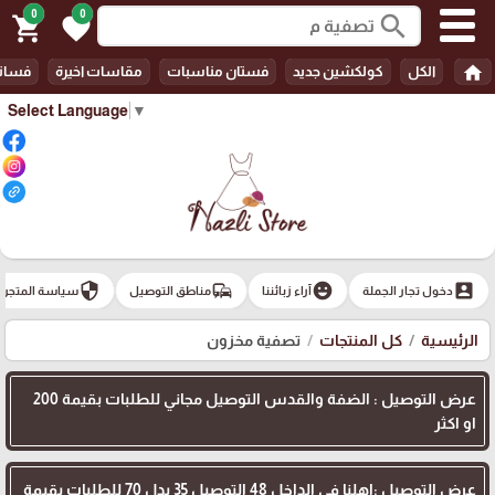
0
0
search
shopping_cart
favorite
home
الكل
كولكشين جديد
فستان مناسبات
مقاسات اخيرة
فسات
Select Language
▼
security
commute
emoji_emotions
account_box
دخول تجار الجملة
آراء زبائننا
مناطق التوصيل
سياسة المتجر
الرئيسية
كل المنتجات
تصفية مخزون
عرض التوصيل : الضفة والقدس التوصيل مجاني للطلبات بقيمة 200
او اكثر
عرض التوصيل :اهلنا في الداخل 48 التوصيل 35 بدل 70 للطلبات بقيمة