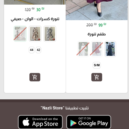
₪
₪
120
30
تنورة كسرات - الوان - صيفي
₪
₪
200
99
طقم تنورة
44
42
S/M
add_shopping_cart
add_shopping_cart
تثبيت تطبيقنا
"Nazli Store"