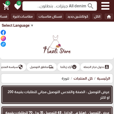
0
0
search
shopping_cart
favorite
home
الكل
كولكشين جديد
فستان مناسبات
مقاسات اخيرة
فسات
Select Language
▼
security
commute
emoji_emotions
account_box
دخول تجار الجملة
آراء زبائننا
مناطق التوصيل
سياسة المتجر
الرئيسية
كل المنتجات
تنورة
عرض التوصيل : الضفة والقدس التوصيل مجاني للطلبات بقيمة 200
او اكثر
عرض التوصيل :اهلنا في الداخل 48 التوصيل 35 بدل 70 للطلبات بقيمة