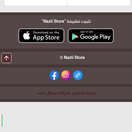
تثبيت تطبيقنا
"Nazli Store"
arrow_upward
Nazli Store ©
برمجة وتطوير شركة ديجيتال لايف