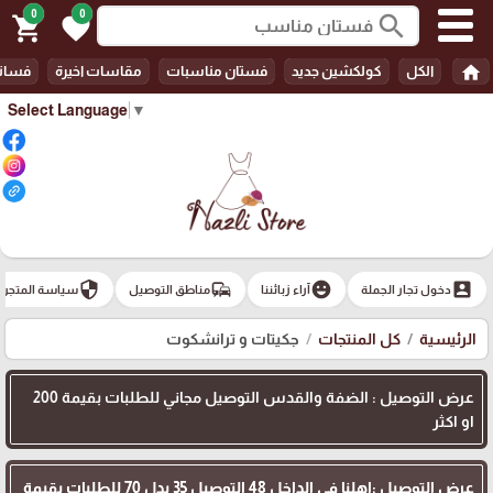
0
0
search
shopping_cart
favorite
home
الكل
كولكشين جديد
فستان مناسبات
مقاسات اخيرة
فسات
Select Language
▼
security
commute
emoji_emotions
account_box
دخول تجار الجملة
آراء زبائننا
مناطق التوصيل
سياسة المتجر
الرئيسية
كل المنتجات
جكيتات و ترانشكوت
عرض التوصيل : الضفة والقدس التوصيل مجاني للطلبات بقيمة 200
او اكثر
عرض التوصيل :اهلنا في الداخل 48 التوصيل 35 بدل 70 للطلبات بقيمة