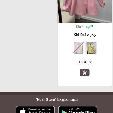
₪
₪
170
49
جكيت Khl1041
L
M
S
add_shopping_cart
تثبيت تطبيقنا
"Nazli Store"