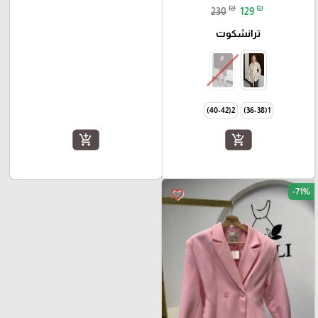
₪
₪
230
129
ترانشكوت
2(40-42)
1(36-38)
add_shopping_cart
add_shopping_cart
-71%
favorite_border