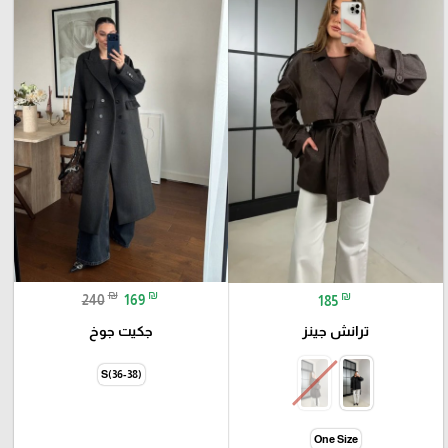
₪
₪
₪
240
169
185
جكيت جوخ
ترانش جينز
S(36-38)
One Size