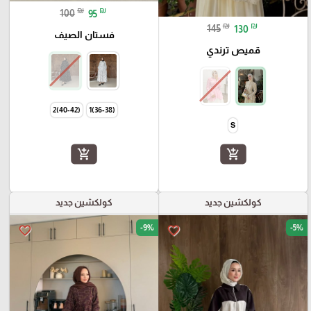
₪
₪
100
95
₪
₪
145
130
فستان الصيف
قميص ترندي
(40-42)2
(36-38)1
S
add_shopping_cart
add_shopping_cart
كولكشين جديد
كولكشين جديد
-9%
-5%
favorite_border
favorite_border