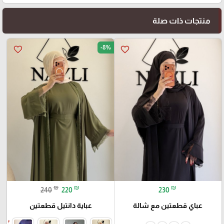
منتجات ذات صلة
-8%
favorite_border
favorite_border
₪
₪
₪
240
220
230
عباي قطعتين مع شالة
عباية دانتيل قطعتين