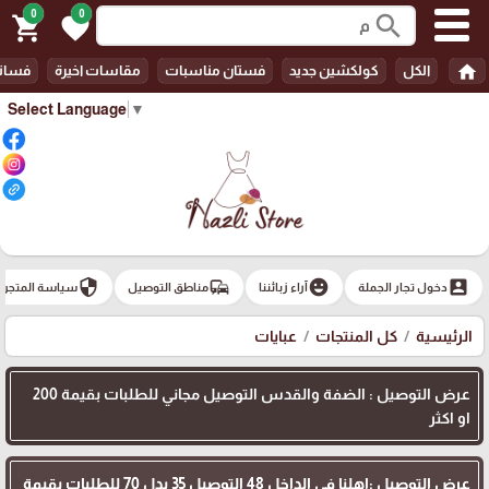
0
0
search
shopping_cart
favorite
home
الكل
كولكشين جديد
فستان مناسبات
مقاسات اخيرة
فسات
Select Language
▼
security
commute
emoji_emotions
account_box
دخول تجار الجملة
آراء زبائننا
مناطق التوصيل
سياسة المتجر
الرئيسية
كل المنتجات
عبايات
عرض التوصيل : الضفة والقدس التوصيل مجاني للطلبات بقيمة 200
او اكثر
عرض التوصيل :اهلنا في الداخل 48 التوصيل 35 بدل 70 للطلبات بقيمة