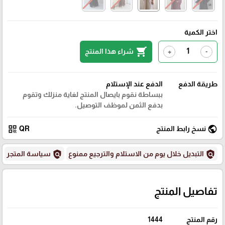
اختر الكمية
shopping_cart
شراء هذا المنتج
+
-
طريقة الدفع
الدفع عند الإستلام
ببساطة نقوم بايصال المنتج لغاية منزلك وتقوم
بدفع الثمن لموظف التوصيل.
qr_code
public
نسخ رابط المنتج
QR
policy
policy
التبديل خلال يوم من الاستلام والترجيع ممنوع
سياسة المتجر
تفاصيل المنتج
رقم المنتج
1444