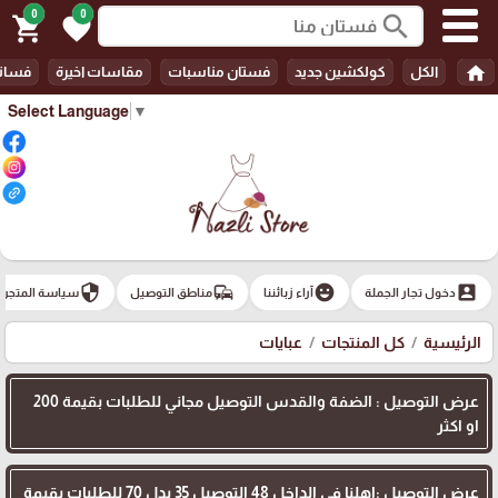
0
0
search
shopping_cart
favorite
home
الكل
كولكشين جديد
فستان مناسبات
مقاسات اخيرة
فسات
Select Language
▼
security
commute
emoji_emotions
account_box
دخول تجار الجملة
آراء زبائننا
مناطق التوصيل
سياسة المتجر
الرئيسية
كل المنتجات
عبايات
عرض التوصيل : الضفة والقدس التوصيل مجاني للطلبات بقيمة 200
او اكثر
عرض التوصيل :اهلنا في الداخل 48 التوصيل 35 بدل 70 للطلبات بقيمة