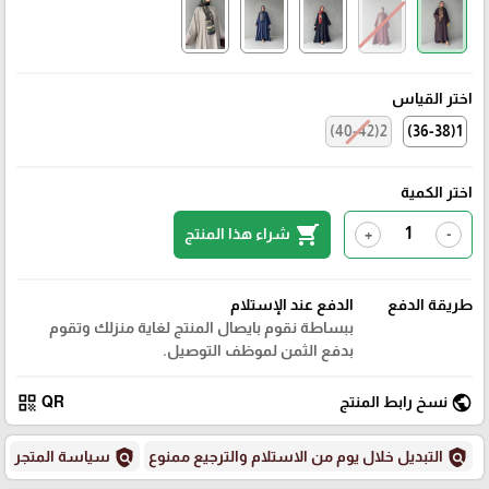
اختر القياس
2(40-42)
1(36-38)
اختر الكمية
shopping_cart
شراء هذا المنتج
+
-
طريقة الدفع
الدفع عند الإستلام
ببساطة نقوم بايصال المنتج لغاية منزلك وتقوم
بدفع الثمن لموظف التوصيل.
qr_code
public
نسخ رابط المنتج
QR
policy
policy
التبديل خلال يوم من الاستلام والترجيع ممنوع
سياسة المتجر