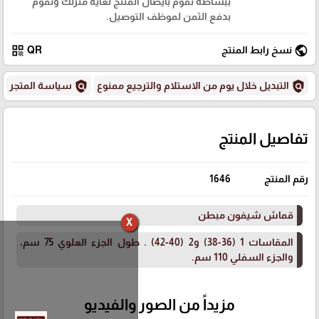
ببساطة نقوم بايصال المنتج لغاية منزلك وتقوم
بدفع الثمن لموظف التوصيل.
qr_code
public
نسخ رابط المنتج
QR
policy
policy
التبديل خلال يوم من الاستلام والترجيع ممنوع
سياسة المتجر
تفاصيل المنتج
رقم المنتج
1646
قماش شيفون مبطن
X
المقاسات 1 (36-38) و2 (40-42) . طول الجزء العلوي 75 سم،
والجزء السفلي 110 سم.
مزيداً من الصور والفيديو