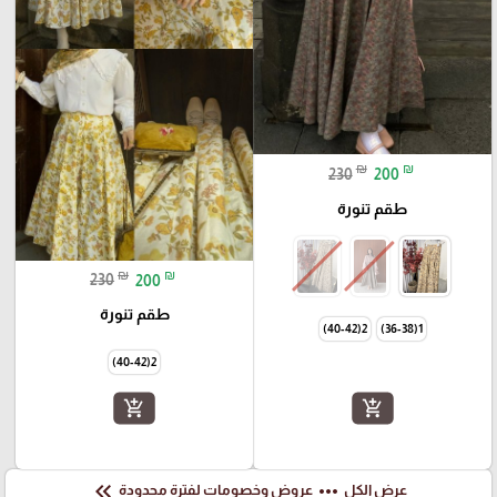
₪
₪
230
200
طقم تنورة
₪
₪
230
200
طقم تنورة
2(40-42)
1(36-38)
2(40-42)
add_shopping_cart
add_shopping_cart
keyboard_double_arrow_left
more_horiz
عرض الكل
عروض وخصومات لفترة محدودة