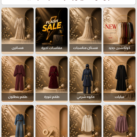
كولكشين جديد
فستان مناسبات
مقاسات اخيرة
فساتين
عبايات
مايوه شرعي
طقم تنورة
طقم بنطلون