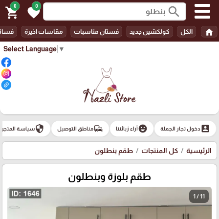
0
0
search
shopping_cart
favorite
home
الكل
كولكشين جديد
فستان مناسبات
مقاسات اخيرة
فسات
Select Language
▼
security
commute
emoji_emotions
account_box
دخول تجار الجملة
آراء زبائننا
مناطق التوصيل
سياسة المتجر
الرئيسية
كل المنتجات
طقم بنطلون
طقم بلوزة وبنطلون
1 / 11