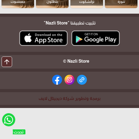
تنورة
ترانشكوت
بنطلون
جمبسوت
تثبيت تطبيقنا
"Nazli Store"
arrow_upward
Nazli Store ©
برمجة وتطوير شركة ديجيتال لايف