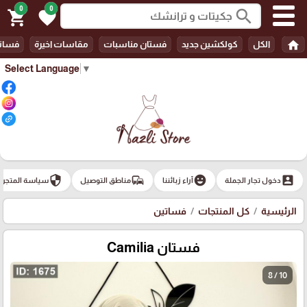
0
0
search
shopping_cart
favorite
home
الكل
كولكشين جديد
فستان مناسبات
مقاسات اخيرة
فسات
Select Language
▼
security
commute
emoji_emotions
account_box
دخول تجار الجملة
آراء زبائننا
مناطق التوصيل
سياسة المتجر
الرئيسية
كل المنتجات
فساتين
فستان Camilia
8 / 10