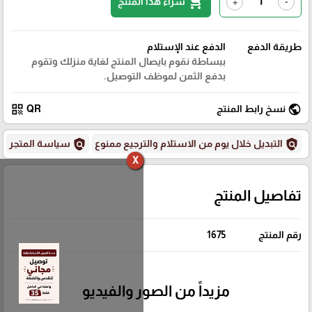
shopping_cart
شراء هذا المنتج
+
-
طريقة الدفع
الدفع عند الإستلام
ببساطة نقوم بايصال المنتج لغاية منزلك وتقوم
بدفع الثمن لموظف التوصيل.
qr_code
public
نسخ رابط المنتج
QR
policy
policy
التبديل خلال يوم من الاستلام والترجيع ممنوع
سياسة المتجر
X
تفاصيل المنتج
رقم المنتج
1675
مزيداً من الصور والفيديو