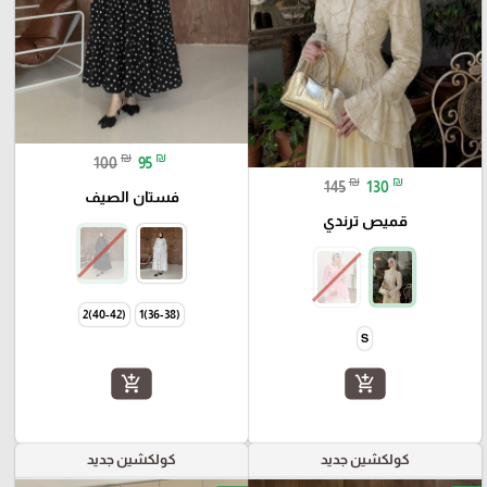
₪
₪
100
95
₪
₪
145
130
فستان الصيف
قميص ترندي
(40-42)2
(36-38)1
S
add_shopping_cart
add_shopping_cart
كولكشين جديد
كولكشين جديد