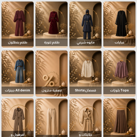
عبايات
مايوه شرعي
طقم تنورة
طقم بنطلون
Tops بلوزات
قمصان|Shirts
تصفية مخزون
All denim جينزات
جكيتات و
افرهول و