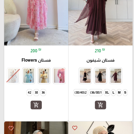
₪
₪
200
210
فستان شيفون
فستان Flowers
42
38
36
2(38/40)
1(36/38)
XL
L
M
S
add_shopping_cart
add_shopping_cart
favorite_border
favorite_border