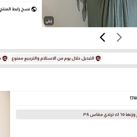
public
نسخ رابط المنتج
زيتي
arrow_back_ios
arrow_forward_ios
policy
policy
التبديل خلال يوم من الاستلام والترجيع ممنوع
س
174