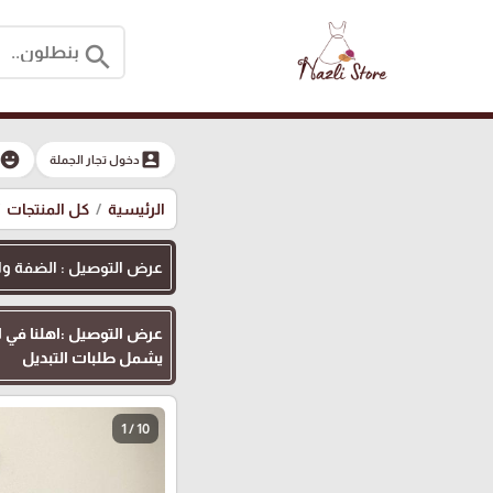
search
moji_emotions
account_box
دخول تجار الجملة
الرئيسية
كل المنتجات
عرض التوصيل : الضفة والقدس
يشمل طلبات التبديل
1 / 10