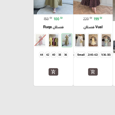
₪
₪
₪
₪
150
100
220
199
Vual فستان
فستان Ruqa
44
42
40
Large
38
Meduim
36
Small
(40-42)2
(36-38)1
add_shopping_cart
add_shopping_cart