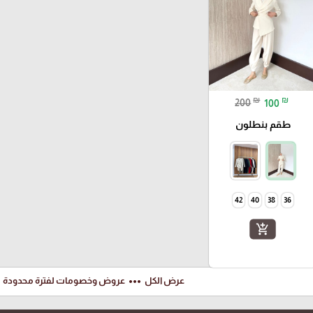
₪
₪
200
100
طقم بنطلون
42
40
38
36
add_shopping_cart
ft
more_horiz
عرض الكل
عروض وخصومات لفترة محدودة