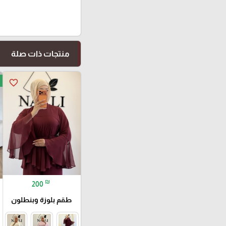
منتجات ذات صلة
favorite_border
₪
200
طقم بلوزة وبنطلون