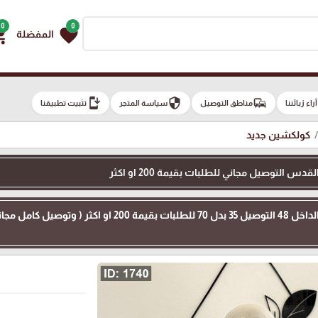
0
0
g_cart
favorite
المفضلة
install_mobile
security
commute
e
آراء زبائننا
مناطق التوصيل
سياسة المتجر
تثبيت تطبيقنا
كولكشين جديد
 التوصيل مجاني للطلبات بقيمة 200 او اكثر