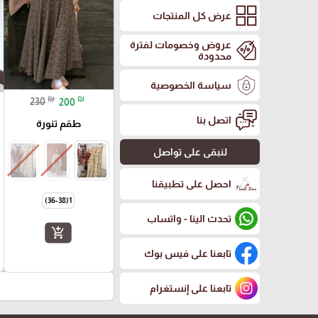
عرض كل المنتجات
عروض وخصومات لفترة
محدودة
سياسة الخصوصية
₪
₪
230
200
اتصل بنا
طقم تنورة
لنبقى على تواصل
احصل على تطبيقنا
1(36-38)
تحدث الينا - واتساب
add_shopping_cart
تابعنا على فيس بوك
تابعنا على إنستغرام