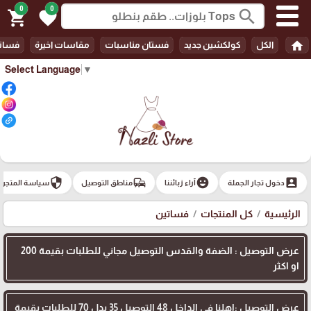
0
0
search
shopping_cart
favorite
home
الكل
كولكشين جديد
فستان مناسبات
مقاسات اخيرة
فسات
Select Language
▼
security
commute
emoji_emotions
account_box
دخول تجار الجملة
آراء زبائننا
مناطق التوصيل
سياسة المتجر
الرئيسية
كل المنتجات
فساتين
عرض التوصيل : الضفة والقدس التوصيل مجاني للطلبات بقيمة 200
او اكثر
عرض التوصيل :اهلنا في الداخل 48 التوصيل 35 بدل 70 للطلبات بقيمة