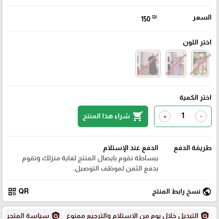
السعر
₪
150
اختر اللون
اختر الكمية
shopping_cart
شراء هذا المنتج
+
-
طريقة الدفع
الدفع عند الإستلام
ببساطة نقوم بايصال المنتج لغاية منزلك وتقوم
بدفع الثمن لموظف التوصيل.
qr_code
public
نسخ رابط المنتج
QR
policy
policy
التبديل خلال يوم من الاستلام والترجيع ممنوع
سياسة المتجر