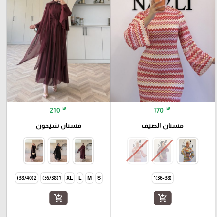
₪
₪
210
170
فستان الصيف
فستان شيفون
2(38/40)
1(36/38)
XL
L
M
S
(36-38)1
add_shopping_cart
add_shopping_cart