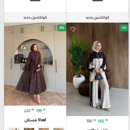
كولكشين جديد
كولكشين جديد
-9%
-5%
favorite_border
favorite_border
₪
₪
220
199
Vual فستان
₪
₪
190
180