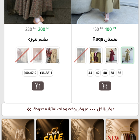
₪
₪
₪
₪
230
200
150
100
فستان Ruqa
طقم تنورة
2(40-42)
1(36-38)
44
42
40
38
36
add_shopping_cart
add_shopping_cart
keyboard_double_arrow_left
more_horiz
عرض الكل
عروض وخصومات لفترة محدودة