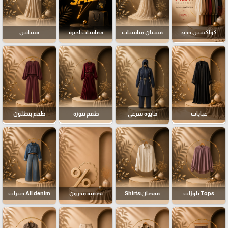
كولكشين جديد
فستان مناسبات
مقاسات اخيرة
فساتين
عبايات
مايوه شرعي
طقم تنورة
طقم بنطلون
Tops بلوزات
قمصان|Shirts
تصفية مخزون
All denim جينزات