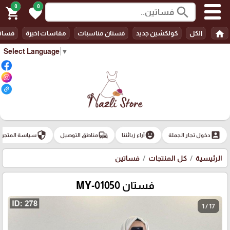
0
0
search
shopping_cart
favorite
home
الكل
كولكشين جديد
فستان مناسبات
مقاسات اخيرة
فسات
Select Language
▼
security
commute
emoji_emotions
account_box
دخول تجار الجملة
آراء زبائننا
مناطق التوصيل
سياسة المتجر
الرئيسية
كل المنتجات
فساتين
فستان MY-01050
1 / 17