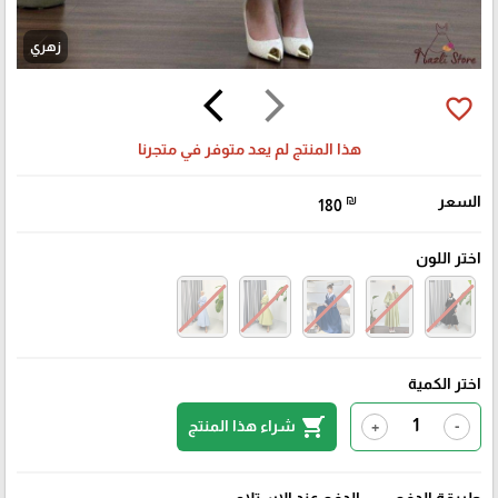
زهري
arrow_back_ios
arrow_forward_ios
favorite_border
هذا المنتج لم يعد متوفر في متجرنا
السعر
₪
180
اختر اللون
اختر الكمية
shopping_cart
شراء هذا المنتج
+
-
طريقة الدفع
الدفع عند الإستلام