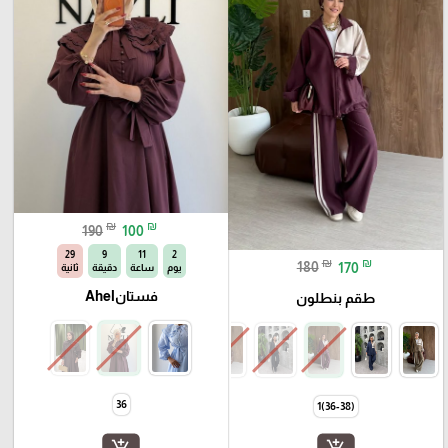
₪
₪
190
100
25
9
11
2
₪
₪
180
170
يوم
ساعة
دقيقة
ثانية
فستانAhel
طقم بنطلون
36
(36-38)1