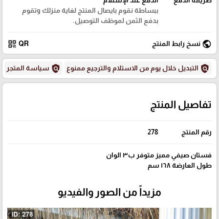
ببساطة نقوم بايصال المنتج لغاية منزلك وتقوم
بدفع الثمن لموظف التوصيل.
qr_code
public
نسخ رابط المنتج
QR
policy
policy
التبديل خلال يوم من الاستلام والترجيع ممنوع
سياسة المتجر
تفاصيل المنتج
رقم المنتج
278
فستان صيفي مميز متوفر ب٣ الوان
طول العارضة ١٦٨ سم
مزيداً من الصور والفيديو