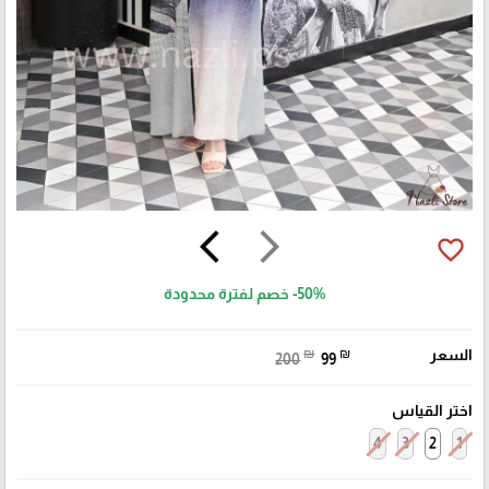
arrow_back_ios
arrow_forward_ios
favorite_border
-50%
خصم لفترة محدودة
السعر
₪
₪
200
99
اختر القياس
4
3
2
1