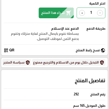
اختر الكمية
shopping_cart
شراء هذا المنتج
+
-
طريقة الدفع
الدفع عند الإستلام
ببساطة نقوم بايصال المنتج لغاية منزلك وتقوم
بدفع الثمن لموظف التوصيل.
qr_code
public
نسخ رابط المنتج
QR
policy
policy
التبديل خلال يوم من الاستلام والترجيع ممنوع
سياسة المتجر
تفاصيل المنتج
رقم المنتج
292
طول الموديل 165 سم