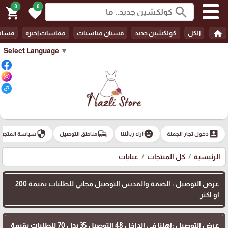
0
0
search
shopping_cart
favorite
home
الكل
كولكشين جديد
فستان مناسبات
مقاسات اخيرة
فسات
Select Language
▼
security
commute
emoji_emotions
account_box
دخول تجار الجملة
آراء زبائننا
مناطق التوصيل
سياسة المتجر
الرئيسية
كل المنتجات
عبايات
عرض التوصيل : الضفة والقدس التوصيل مجاني للطلبات بقيمة 200
او اكثر
عرض التوصيل :اهلنا في الداخل 48 التوصيل 35 بدل 70 للطلبات بقيمة