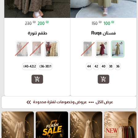
₪
₪
₪
₪
230
200
150
100
فستان Ruqa
طقم تنورة
2(40-42)
1(36-38)
44
42
40
38
36
add_shopping_cart
add_shopping_cart
keyboard_double_arrow_left
more_horiz
عرض الكل
عروض وخصومات لفترة محدودة