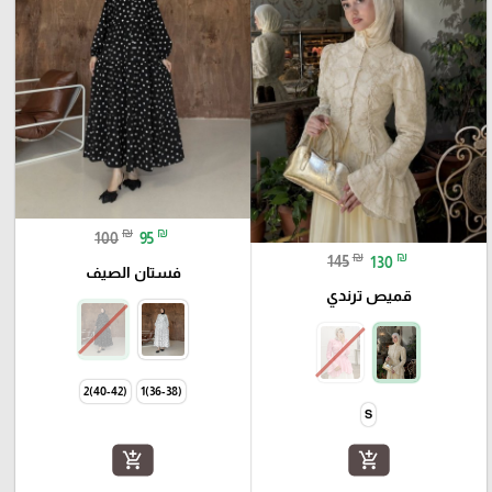
₪
₪
100
95
₪
₪
145
130
فستان الصيف
قميص ترندي
(40-42)2
(36-38)1
S
add_shopping_cart
add_shopping_cart