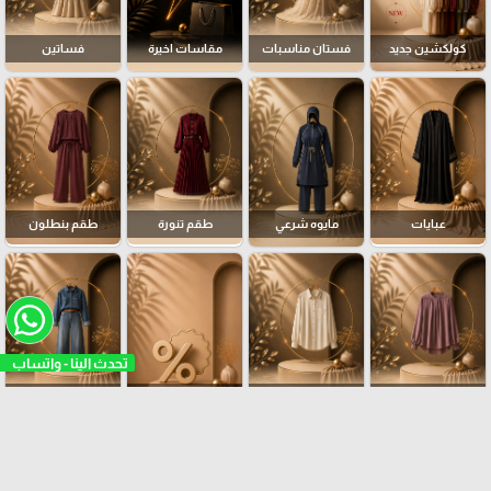
كولكشين جديد
فستان مناسبات
مقاسات اخيرة
فساتين
عبايات
مايوه شرعي
طقم تنورة
طقم بنطلون
Tops بلوزات
قمصان|Shirts
تصفية مخزون
All denim جينزات