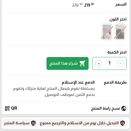
السعر
₪
₪
270
219
اختر اللون
اختر الكمية
shopping_cart
شراء هذا المنتج
+
-
طريقة الدفع
الدفع عند الإستلام
ببساطة نقوم بايصال المنتج لغاية منزلك وتقوم
بدفع الثمن لموظف التوصيل.
qr_code
public
نسخ رابط المنتج
QR
policy
policy
التبديل خلال يوم من الاستلام والترجيع ممنوع
سياسة المتجر