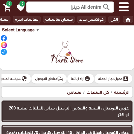
0
0
search
shopping_cart
favorite
home
الكل
كولكشين جديد
فستان مناسبات
مقاسات اخيرة
فسات
Select Language
▼
security
commute
emoji_emotions
account_box
دخول تجار الجملة
آراء زبائننا
مناطق التوصيل
سياسة المتجر
الرئيسية
كل المنتجات
فساتين
عرض التوصيل : الضفة والقدس التوصيل مجاني للطلبات بقيمة 200
او اكثر
عرض التوصيل :اهلنا في الداخل 48 التوصيل 35 بدل 70 للطلبات بقيمة