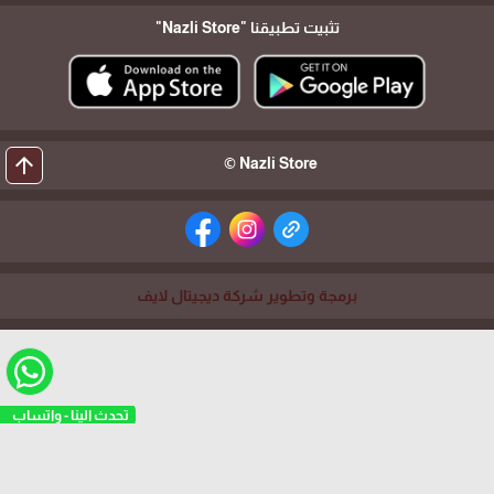
تثبيت تطبيقنا
"Nazli Store"
arrow_upward
Nazli Store ©
برمجة وتطوير شركة ديجيتال لايف