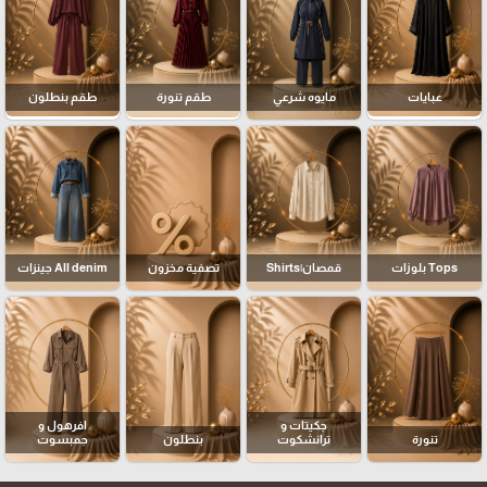
عبايات
مايوه شرعي
طقم تنورة
طقم بنطلون
Tops بلوزات
قمصان|Shirts
تصفية مخزون
All denim جينزات
جكيتات و
افرهول و
تنورة
ترانشكوت
بنطلون
جمبسوت