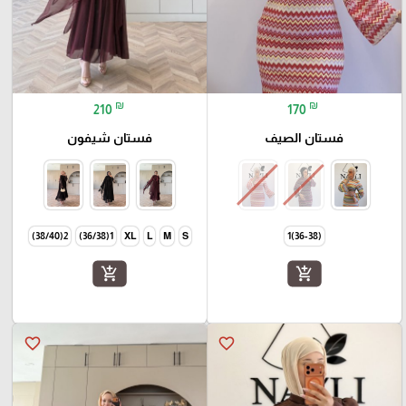
₪
₪
210
170
فستان الصيف
فستان شيفون
2(38/40)
1(36/38)
XL
L
M
S
(36-38)1
add_shopping_cart
add_shopping_cart
favorite_border
favorite_border