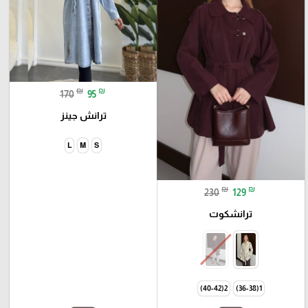
₪
₪
170
95
ترانش جينز
L
M
S
₪
₪
230
129
ترانشكوت
2(40-42)
1(36-38)