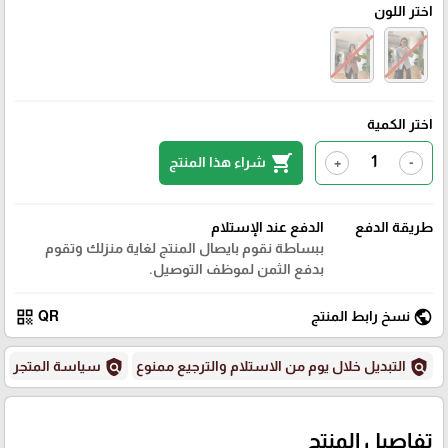
اختر اللون
اختر الكمية
shopping_cart
شراء هذا المنتج
+
-
طريقة الدفع
الدفع عند الإستلام
ببساطة نقوم بايصال المنتج لغاية منزلك وتقوم
بدفع الثمن لموظف التوصيل.
qr_code
public
نسخ رابط المنتج
QR
policy
policy
التبديل خلال يوم من الاستلام والترجيع ممنوع
سياسة المتجر
تفاصيل المنتج