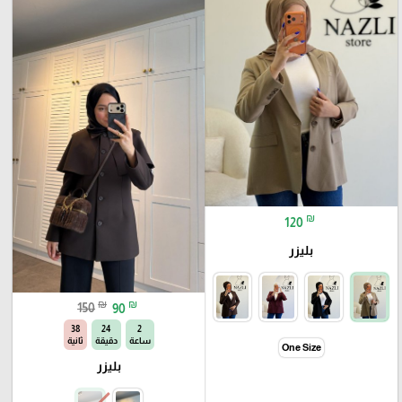
₪
120
بليزر
₪
₪
150
90
35
24
2
ساعة
دقيقة
ثانية
One Size
بليزر