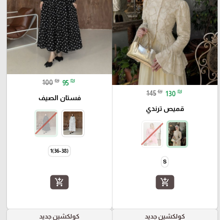
₪
₪
100
95
₪
₪
145
130
فستان الصيف
قميص ترندي
(36-38)1
S
add_shopping_cart
add_shopping_cart
كولكشين جديد
كولكشين جديد