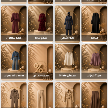
عبايات
مايوه شرعي
طقم تنورة
طقم بنطلون
Tops بلوزات
قمصان|Shirts
تصفية مخزون
All denim جينزات