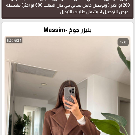
200 او اكثر ( وتوصيل كامل مجاني في حال الطلب 600 او اكثر) ملاحظة
:عرض التوصيل لا يشمل طلبات التبديل
بليزر جوخ -Massim
1 / 6