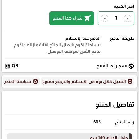
اختر الكمية
shopping_cart
شراء هذا المنتج
+
-
طريقة الدفع
الدفع عند الإستلام
ببساطة نقوم بايصال المنتج لغاية منزلك وتقوم
بدفع الثمن لموظف التوصيل.
qr_code
public
نسخ رابط المنتج
QR
policy
policy
التبديل خلال يوم من الاستلام والترجيع ممنوع
سياسة المتجر
تفاصيل المنتج
رقم المنتج
663
طول العباي 140 سم