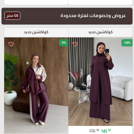
عروض وخصومات لفترة محدودة
128 منتج
كولكشين جديد
كولكشين جديد
-5%
-14%
favorite_border
favorite_border
₪
₪
170
145