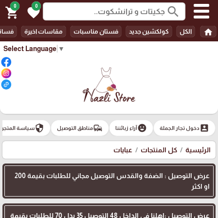
0
0
search
shopping_cart
favorite
home
الكل
كولكشين جديد
فستان مناسبات
مقاسات اخيرة
فسات
Select Language
▼
security
commute
emoji_emotions
account_box
دخول تجار الجملة
آراء زبائننا
مناطق التوصيل
سياسة المتجر
الرئيسية
كل المنتجات
عبايات
عرض التوصيل : الضفة والقدس التوصيل مجاني للطلبات بقيمة 200
او اكثر
عرض التوصيل :اهلنا في الداخل 48 التوصيل 35 بدل 70 للطلبات بقيمة