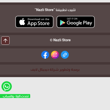
تثبيت تطبيقنا
"Nazli Store"
arrow_upward
Nazli Store ©
برمجة وتطوير شركة ديجيتال لايف