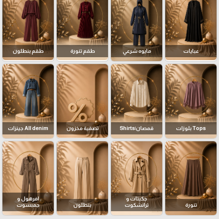
عبايات
مايوه شرعي
طقم تنورة
طقم بنطلون
Tops بلوزات
قمصان|Shirts
تصفية مخزون
All denim جينزات
جكيتات و
افرهول و
تنورة
ترانشكوت
بنطلون
جمبسوت