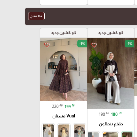
167 منتج
كولكشين جديد
كولكشين جديد
-9%
-5%
favorite_border
favorite_border
₪
₪
220
199
₪
₪
190
180
Vual فستان
طقم بنطلون