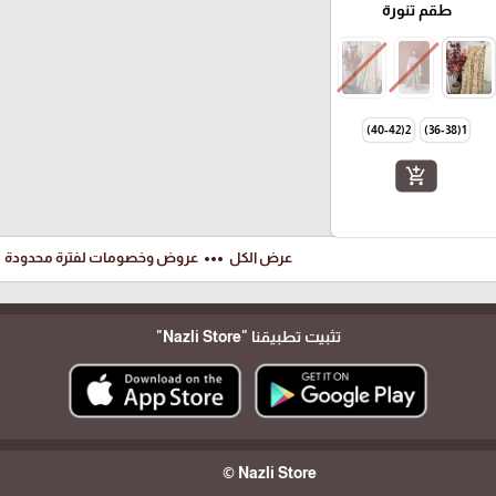
طقم تنورة
2(40-42)
1(36-38)
add_shopping_cart
ft
more_horiz
عرض الكل
عروض وخصومات لفترة محدودة
تثبيت تطبيقنا
"Nazli Store"
Nazli Store ©