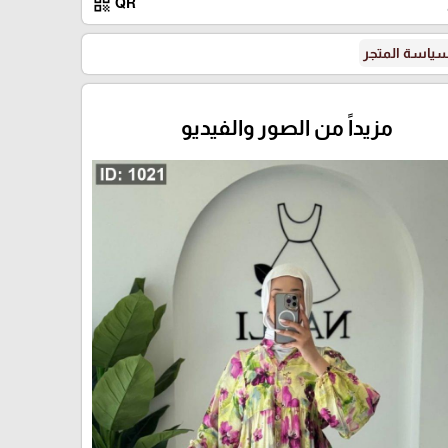
qr_code
QR
ياسة المتجر
مزيداً من الصور والفيديو
درجة 3