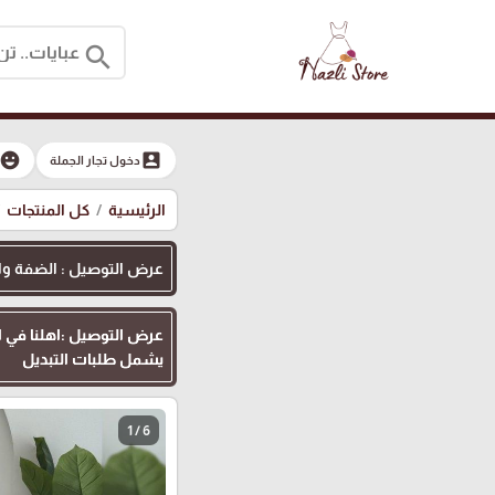
search
moji_emotions
account_box
دخول تجار الجملة
الرئيسية
كل المنتجات
عرض التوصيل : الضفة والقدس
يشمل طلبات التبديل
1 / 6