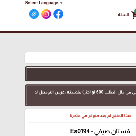
Select Language
▼
shoppin
السلة
عرض التوصيل :اهلنا في الداخل 48 التوصيل 35 بدل 70 للطلبات بقيمة 200 او اكثر ( وتوصيل كامل مجاني في حال الطلب 600 او اكثر) ملاحظة :عرض التوصيل لا
هذا المنتج لم يعد متوفر في متجرنا
فستان صيفي - Es0194