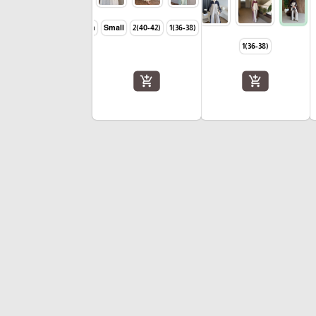
Large
Meduim
Small
(40-42)2
(36-38)1
(36-38)1
add_shopping_cart
add_shopping_cart