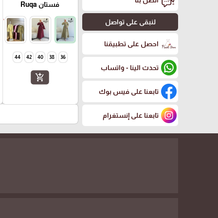
اتصل بنا
فستان Ruqa
لنبقى على تواصل
احصل على تطبيقنا
44
42
40
38
36
تحدث الينا - واتساب
add_shopping_cart
تابعنا على فيس بوك
تابعنا على إنستغرام