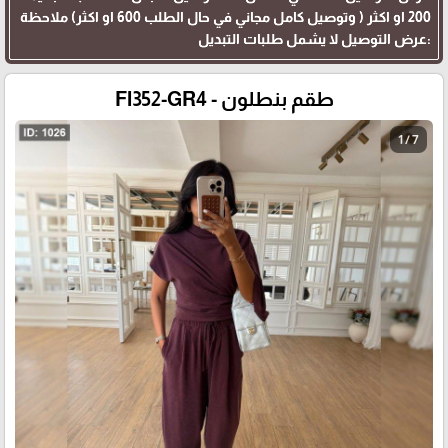
200 او اكثر ( وتوصيل كامل مجاني في حال الطلب 600 او اكثر) ملاحظة
:عرض التوصيل لا يشمل طلبات التبديل
طقم بنطلون - Fl352-GR4
1 / 7