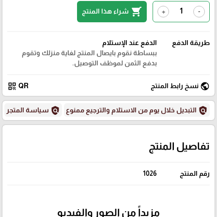
shopping_cart
شراء هذا المنتج
+
-
طريقة الدفع
الدفع عند الإستلام
ببساطة نقوم بايصال المنتج لغاية منزلك وتقوم
بدفع الثمن لموظف التوصيل.
qr_code
public
نسخ رابط المنتج
QR
policy
policy
التبديل خلال يوم من الاستلام والترجيع ممنوع
سياسة المتجر
تفاصيل المنتج
رقم المنتج
1026
مزيداً من الصور والفيديو