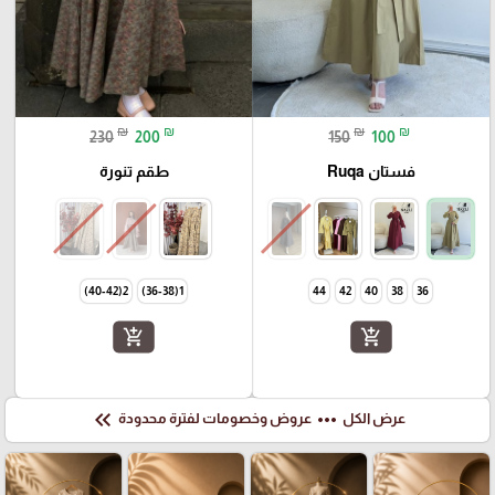
₪
₪
₪
₪
230
200
150
100
فستان Ruqa
طقم تنورة
2(40-42)
1(36-38)
44
42
40
38
36
add_shopping_cart
add_shopping_cart
keyboard_double_arrow_left
more_horiz
عرض الكل
عروض وخصومات لفترة محدودة