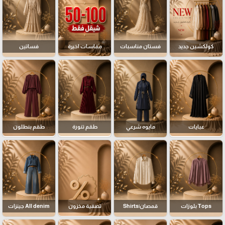
كولكشين جديد
فستان مناسبات
مقاسات اخيرة
فساتين
عبايات
مايوه شرعي
طقم تنورة
طقم بنطلون
Tops بلوزات
قمصان|Shirts
تصفية مخزون
All denim جينزات