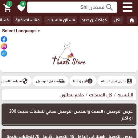
0
0
search
shopping_cart
favorite
home
الكل
كولكشين جديد
فستان مناسبات
مقاسات اخيرة
فسات
Select Language
▼
security
commute
emoji_emotions
account_box
دخول تجار الجملة
آراء زبائننا
مناطق التوصيل
سياسة المتجر
الرئيسية
كل المنتجات
طقم بنطلون
عرض التوصيل : الضفة والقدس التوصيل مجاني للطلبات بقيمة 200
او اكثر
عرض التوصيل :اهلنا في الداخل 48 التوصيل 35 بدل 70 للطلبات بقيمة