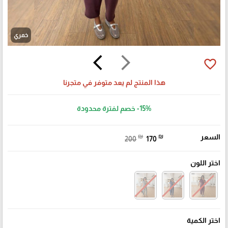
خمري
arrow_back_ios
arrow_forward_ios
favorite_border
هذا المنتج لم يعد متوفر في متجرنا
-15%
خصم لفترة محدودة
السعر
₪
₪
200
170
اختر اللون
اختر الكمية