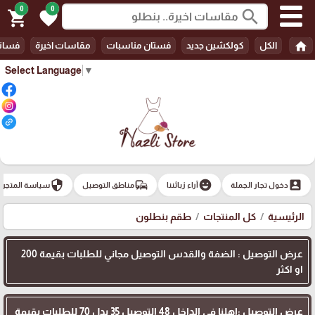
0
0
search
shopping_cart
favorite
home
الكل
كولكشين جديد
فستان مناسبات
مقاسات اخيرة
فسات
Select Language
▼
security
commute
emoji_emotions
account_box
دخول تجار الجملة
آراء زبائننا
مناطق التوصيل
سياسة المتجر
الرئيسية
كل المنتجات
طقم بنطلون
عرض التوصيل : الضفة والقدس التوصيل مجاني للطلبات بقيمة 200
او اكثر
عرض التوصيل :اهلنا في الداخل 48 التوصيل 35 بدل 70 للطلبات بقيمة