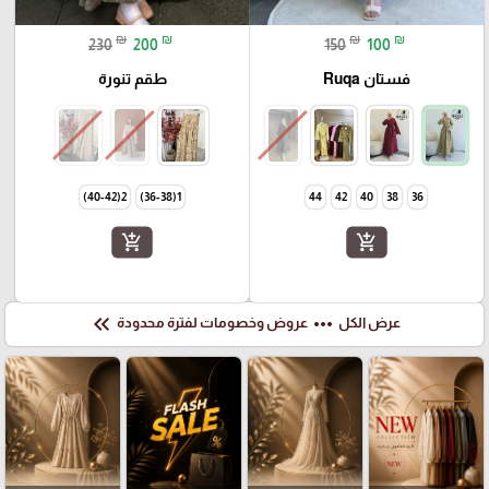
₪
₪
₪
₪
230
200
150
100
فستان Ruqa
طقم تنورة
2(40-42)
1(36-38)
44
42
40
38
36
add_shopping_cart
add_shopping_cart
keyboard_double_arrow_left
more_horiz
عرض الكل
عروض وخصومات لفترة محدودة