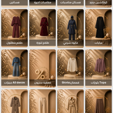
كولكشين جديد
فستان مناسبات
مقاسات اخيرة
فساتين
عبايات
مايوه شرعي
طقم تنورة
طقم بنطلون
Tops بلوزات
قمصان|Shirts
تصفية مخزون
All denim جينزات