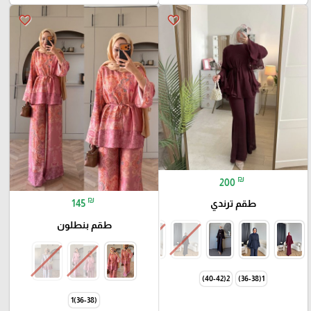
favorite_border
favorite_border
₪
200
₪
145
طقم ترندي
طقم بنطلون
2(40-42)
1(36-38)
(36-38)1