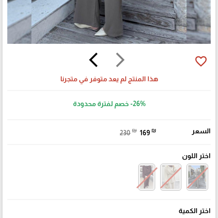
arrow_back_ios
arrow_forward_ios
favorite_border
هذا المنتج لم يعد متوفر في متجرنا
-26%
خصم لفترة محدودة
السعر
₪
₪
230
169
اختر اللون
اختر الكمية