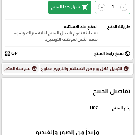
shopping_cart
شراء هذا المنتج
+
-
طريقة الدفع
الدفع عند الإستلام
ببساطة نقوم بايصال المنتج لغاية منزلك وتقوم
بدفع الثمن لموظف التوصيل.
qr_code
public
نسخ رابط المنتج
QR
policy
policy
التبديل خلال يوم من الاستلام والترجيع ممنوع
سياسة المتجر
تفاصيل المنتج
رقم المنتج
1107
مزيداً من الصور والفيديو