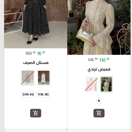
₪
₪
100
95
₪
₪
145
130
فستان الصيف
قميص ترندي
(40-42)2
(36-38)1
S
add_shopping_cart
add_shopping_cart