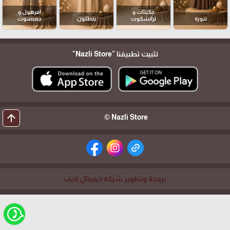
جكيتات و
افرهول و
تنورة
ترانشكوت
بنطلون
جمبسوت
تثبيت تطبيقنا
"Nazli Store"
arrow_upward
Nazli Store ©
برمجة وتطوير شركة ديجيتال لايف