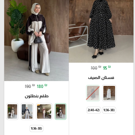
₪
₪
100
95
فستان الصيف
₪
₪
190
180
طقم بنطلون
(40-42)2
(36-38)1
(36-38)1