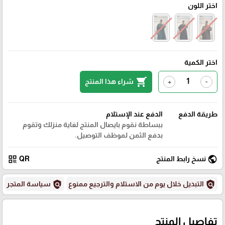
اختر اللون
اختر الكمية
shopping_cart
شراء هذا المنتج
+
-
طريقة الدفع
الدفع عند الإستلام
ببساطة نقوم بايصال المنتج لغاية منزلك وتقوم
بدفع الثمن لموظف التوصيل.
qr_code
public
نسخ رابط المنتج
QR
policy
policy
التبديل خلال يوم من الاستلام والترجيع ممنوع
سياسة المتجر
تفاصيل المنتج