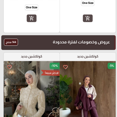
One Size
One Size
add_shopping_cart
add_shopping_cart
عروض وخصومات لفترة محدودة
144 منتج
كولكشين جديد
كولكشين جديد
-10%
-5%
favorite_border
favorite_border
الاكثر مبيعا