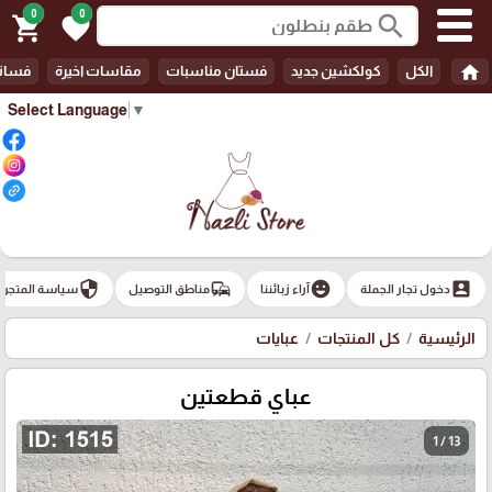
0
0
search
shopping_cart
favorite
home
الكل
كولكشين جديد
فستان مناسبات
مقاسات اخيرة
فسات
Select Language
▼
security
commute
emoji_emotions
account_box
دخول تجار الجملة
آراء زبائننا
مناطق التوصيل
سياسة المتجر
الرئيسية
كل المنتجات
عبايات
عباي قطعتين
1 / 13