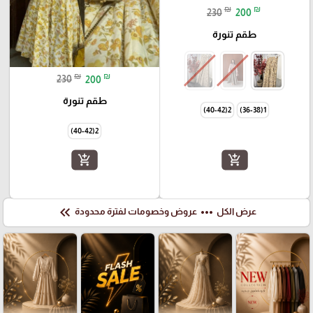
₪
₪
230
200
طقم تنورة
₪
₪
230
200
طقم تنورة
2(40-42)
1(36-38)
2(40-42)
add_shopping_cart
add_shopping_cart
keyboard_double_arrow_left
more_horiz
عرض الكل
عروض وخصومات لفترة محدودة