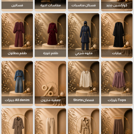
كولكشين جديد
فستان مناسبات
مقاسات اخيرة
فساتين
عبايات
مايوه شرعي
طقم تنورة
طقم بنطلون
Tops بلوزات
قمصان|Shirts
تصفية مخزون
All denim جينزات