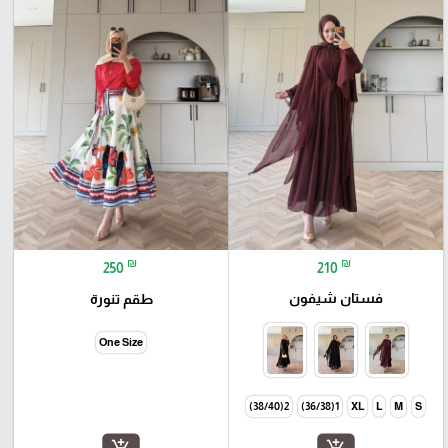
₪
₪
210
250
فستان شيفون
طقم تنورة
One Size
2(38/40)
1(36/38)
XL
L
M
S