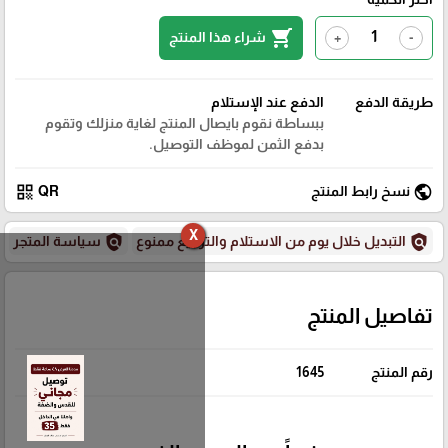
shopping_cart
شراء هذا المنتج
+
-
طريقة الدفع
الدفع عند الإستلام
ببساطة نقوم بايصال المنتج لغاية منزلك وتقوم
بدفع الثمن لموظف التوصيل.
qr_code
public
نسخ رابط المنتج
QR
X
policy
policy
التبديل خلال يوم من الاستلام والترجيع ممنوع
سياسة المتجر
تفاصيل المنتج
رقم المنتج
1645