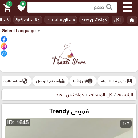
0
0
search
shopping_cart
favorite
home
الكل
كولكشين جديد
فستان مناسبات
مقاسات اخيرة
فسات
Select Language
▼
security
commute
emoji_emotions
account_box
دخول تجار الجملة
آراء زبائننا
مناطق التوصيل
سياسة المتجر
الرئيسية
كل المنتجات
كولكشين جديد
قميص Trendy
1 / 7