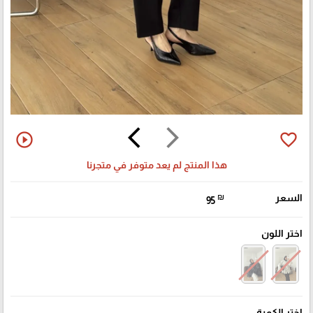
arrow_back_ios
arrow_forward_ios
play_circle_outline
favorite_border
هذا المنتج لم يعد متوفر في متجرنا
السعر
₪
95
اختر اللون
اختر الكمية