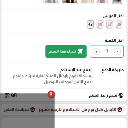
اختر القياس
42
40
38
36
اختر الكمية
shopping_cart
شراء هذا المنتج
+
-
طريقة الدفع
الدفع عند الإستلام
ببساطة نقوم بايصال المنتج لغاية منزلك وتقوم
بدفع الثمن لموظف التوصيل.
X
qr_code
public
نسخ رابط المنتج
QR
policy
policy
التبديل خلال يوم من الاستلام والترجيع ممنوع
سياسة المتجر