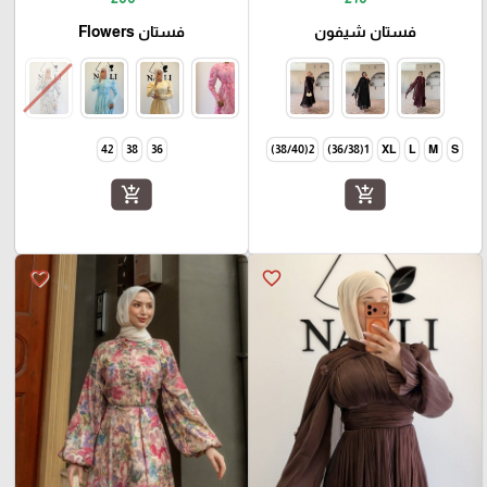
فستان شيفون
فستان Flowers
42
38
36
2(38/40)
1(36/38)
XL
L
M
S
add_shopping_cart
add_shopping_cart
favorite_border
favorite_border