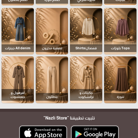
Tops بلوزات
قمصان|Shirts
تصفية مخزون
All denim جينزات
جكيتات و
افرهول و
تنورة
ترانشكوت
بنطلون
جمبسوت
تثبيت تطبيقنا
"Nazli Store"