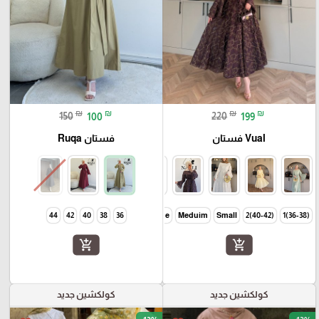
₪
₪
₪
₪
150
100
220
199
Vual فستان
فستان Ruqa
44
42
40
38
36
Large
Meduim
Small
(40-42)2
(36-38)1
add_shopping_cart
add_shopping_cart
كولكشين جديد
كولكشين جديد