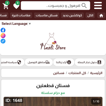
0
0
search
shopping_cart
favorite
home
الكل
كولكشين جديد
فستان مناسبات
مقاسات اخيرة
فسات
Select Language
▼
security
commute
emoji_emotions
account_box
دخول تجار الجملة
آراء زبائننا
مناطق التوصيل
سياسة المتجر
الرئيسية
كل المنتجات
فساتين
فستان قطعتين
مع حزام سلسلة
1 / 10