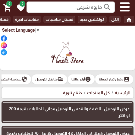
0
0
search
shopping_cart
favorite
home
الكل
كولكشين جديد
فستان مناسبات
مقاسات اخيرة
فسات
Select Language
▼
security
commute
emoji_emotions
account_box
دخول تجار الجملة
آراء زبائننا
مناطق التوصيل
سياسة المتجر
الرئيسية
كل المنتجات
طقم تنورة
عرض التوصيل : الضفة والقدس التوصيل مجاني للطلبات بقيمة 200
او اكثر
عرض التوصيل :اهلنا في الداخل 48 التوصيل 35 بدل 70 للطلبات بقيمة