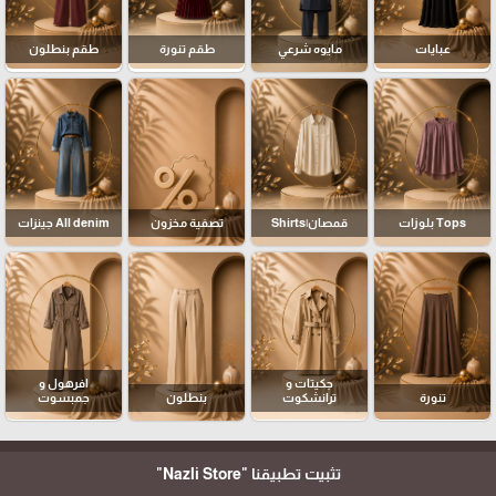
عبايات
مايوه شرعي
طقم تنورة
طقم بنطلون
Tops بلوزات
قمصان|Shirts
تصفية مخزون
All denim جينزات
جكيتات و
افرهول و
تنورة
ترانشكوت
بنطلون
جمبسوت
تثبيت تطبيقنا
"Nazli Store"