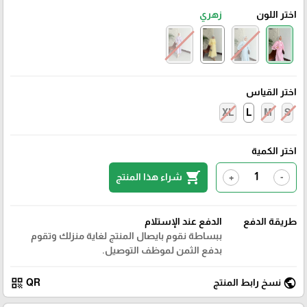
اختر اللون
زهري
اختر القياس
XL
L
M
S
اختر الكمية
shopping_cart
شراء هذا المنتج
+
-
طريقة الدفع
الدفع عند الإستلام
ببساطة نقوم بايصال المنتج لغاية منزلك وتقوم
بدفع الثمن لموظف التوصيل.
qr_code
public
نسخ رابط المنتج
QR