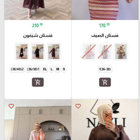
₪
₪
210
170
فستان الصيف
فستان شيفون
2(38/40)
1(36/38)
XL
L
M
S
(36-38)1
add_shopping_cart
add_shopping_cart
favorite_border
favorite_border