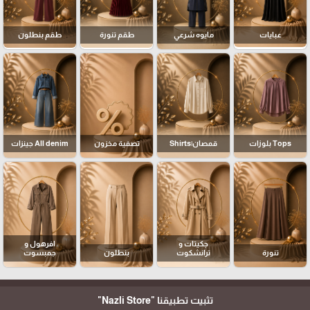
عبايات
مايوه شرعي
طقم تنورة
طقم بنطلون
Tops بلوزات
قمصان|Shirts
تصفية مخزون
All denim جينزات
جكيتات و
افرهول و
تنورة
ترانشكوت
بنطلون
جمبسوت
تثبيت تطبيقنا
"Nazli Store"