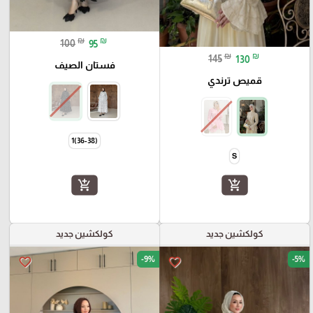
₪
₪
100
95
₪
₪
145
130
فستان الصيف
قميص ترندي
(36-38)1
S
add_shopping_cart
add_shopping_cart
كولكشين جديد
كولكشين جديد
-9%
-5%
favorite_border
favorite_border