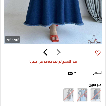
ازرق غامق
arrow_back_ios
arrow_forward_ios
favorite_border
هذا المنتج لم يعد متوفر في متجرنا
السعر
₪
180
اختر اللون