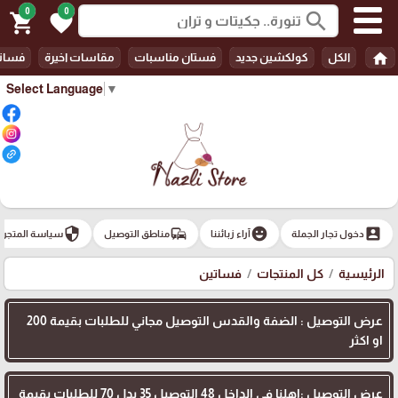
0
0
search
shopping_cart
favorite
home
الكل
كولكشين جديد
فستان مناسبات
مقاسات اخيرة
فسات
Select Language
▼
security
commute
emoji_emotions
account_box
دخول تجار الجملة
آراء زبائننا
مناطق التوصيل
سياسة المتجر
الرئيسية
كل المنتجات
فساتين
عرض التوصيل : الضفة والقدس التوصيل مجاني للطلبات بقيمة 200
او اكثر
عرض التوصيل :اهلنا في الداخل 48 التوصيل 35 بدل 70 للطلبات بقيمة