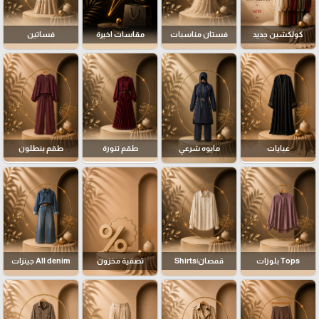
كولكشين جديد
فستان مناسبات
مقاسات اخيرة
فساتين
عبايات
مايوه شرعي
طقم تنورة
طقم بنطلون
Tops بلوزات
قمصان|Shirts
تصفية مخزون
All denim جينزات