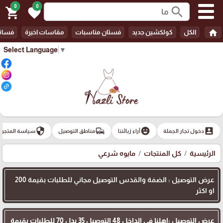
0
0
search
shopping_cart
favorite
home
الكل
كولكشين جديد
فستان مناسبات
مقاسات اخيرة
فسات
Select Language
▼
security
commute
emoji_emotions
account_box
دخول تجار الجملة
آراء زبائننا
مناطق التوصيل
سياسة المتجر
الرئيسية
كل المنتجات
مايوه شرعي
عرض التوصيل : الضفة والقدس التوصيل مجاني للطلبات بقيمة 200
او اكثر
عرض التوصيل :اهلنا في الداخل 48 التوصيل 35 بدل 70 للطلبات بقيمة