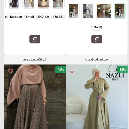
Large
Meduim
Small
(40-42)2
(36-38)1
(36-38)1
add_shopping_cart
add_shopping_cart
مقاسات اخيرة
كولكشين جديد
-13%
-33%
favorite_border
favorite_border