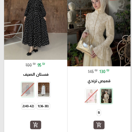
₪
₪
100
95
₪
₪
145
130
فستان الصيف
قميص ترندي
(40-42)2
(36-38)1
S
add_shopping_cart
add_shopping_cart