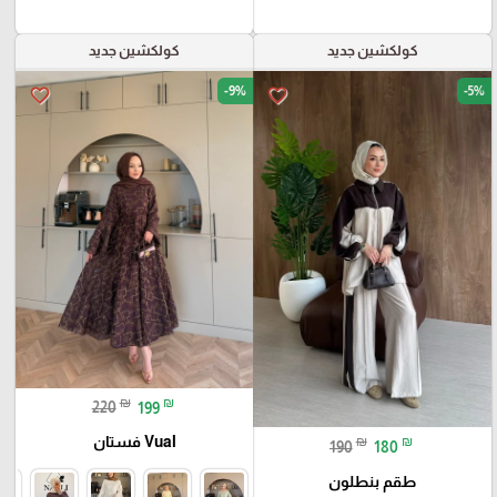
كولكشين جديد
كولكشين جديد
-9%
-5%
favorite_border
favorite_border
₪
₪
220
199
Vual فستان
₪
₪
190
180
طقم بنطلون