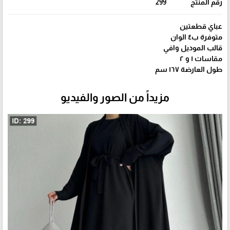
رقم المنتج
299
عباي قطعتين
متوفرة ب٤ الوان
قالب الموديل وافي
مقاسات ١ و ٢
طول العارضة ١٦٧ سم
مزيداً من الصور والفيديو