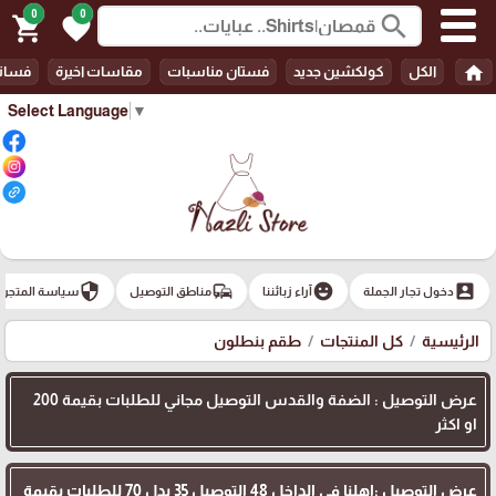
0
0
search
shopping_cart
favorite
home
الكل
كولكشين جديد
فستان مناسبات
مقاسات اخيرة
فسات
Select Language
▼
security
commute
emoji_emotions
account_box
دخول تجار الجملة
آراء زبائننا
مناطق التوصيل
سياسة المتجر
الرئيسية
كل المنتجات
طقم بنطلون
عرض التوصيل : الضفة والقدس التوصيل مجاني للطلبات بقيمة 200
او اكثر
عرض التوصيل :اهلنا في الداخل 48 التوصيل 35 بدل 70 للطلبات بقيمة