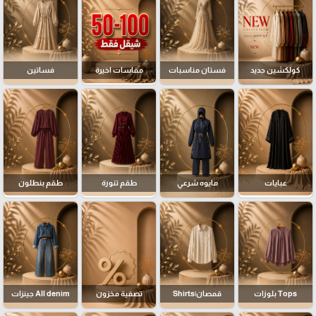
كولكشين جديد
فستان مناسبات
مقاسات اخيرة
فساتين
عبايات
مايوه شرعي
طقم تنورة
طقم بنطلون
Tops بلوزات
قمصان|Shirts
تصفية مخزون
All denim جينزات