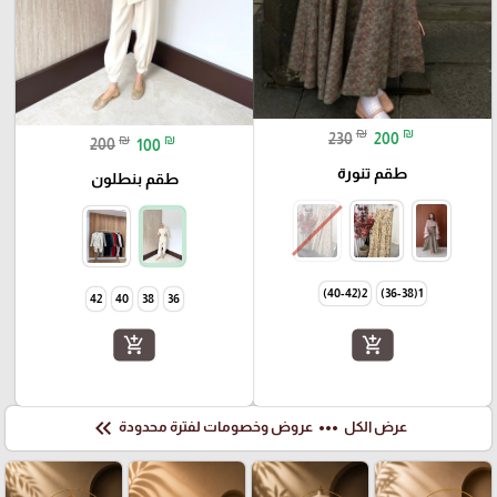
₪
₪
230
200
₪
₪
200
100
طقم تنورة
طقم بنطلون
2(40-42)
1(36-38)
42
40
38
36
add_shopping_cart
add_shopping_cart
keyboard_double_arrow_left
more_horiz
عرض الكل
عروض وخصومات لفترة محدودة