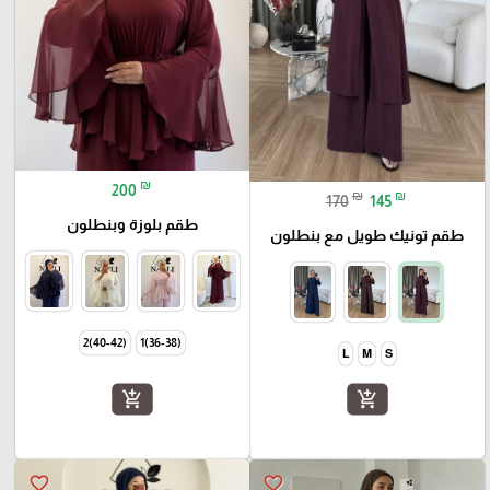
₪
200
₪
₪
170
145
طقم بلوزة وبنطلون
طقم تونيك طويل مع بنطلون
(40-42)2
(36-38)1
L
M
S
add_shopping_cart
add_shopping_cart
favorite_border
favorite_border