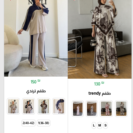
₪
150
₪
130
طقم ترندي
طقم trendy
(40-42)2
(36-38)1
L
M
S