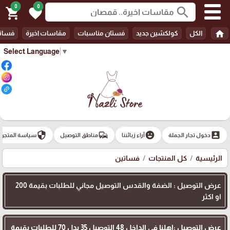
0
0
search
shopping_cart
favorite
home
الكل
كولكشين جديد
فستان مناسبات
مقاسات اخيرة
فسات
Select Language
▼
security
commute
emoji_emotions
account_box
دخول تجار الجملة
آراء زبائننا
مناطق التوصيل
سياسة المتجر
الرئيسية
كل المنتجات
فساتين
عرض التوصيل : الضفة والقدس التوصيل مجاني للطلبات بقيمة 200
او اكثر
عرض التوصيل :اهلنا في الداخل 48 التوصيل 35 بدل 70 للطلبات بقيمة