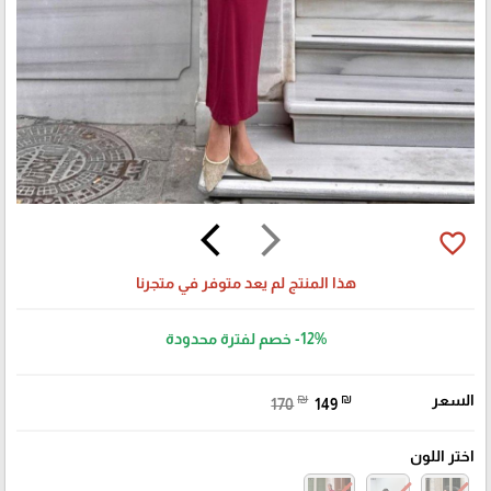
arrow_back_ios
arrow_forward_ios
favorite_border
هذا المنتج لم يعد متوفر في متجرنا
-12%
خصم لفترة محدودة
السعر
₪
₪
170
149
اختر اللون