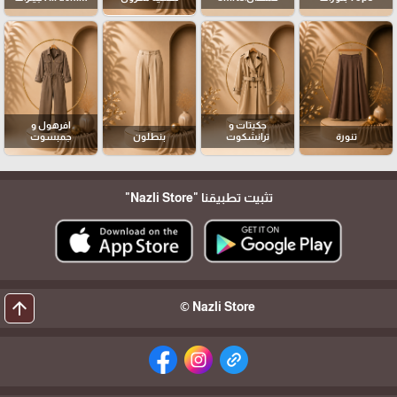
جكيتات و
افرهول و
تنورة
ترانشكوت
بنطلون
جمبسوت
تثبيت تطبيقنا
"Nazli Store"
arrow_upward
Nazli Store ©