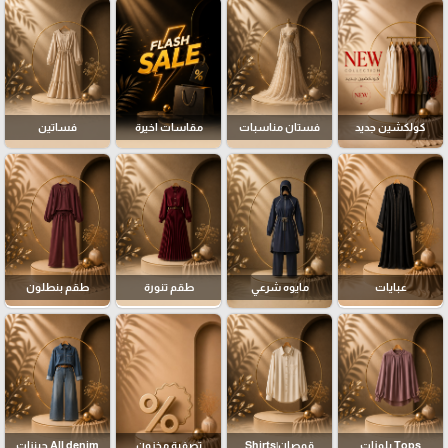
كولكشين جديد
فستان مناسبات
مقاسات اخيرة
فساتين
عبايات
مايوه شرعي
طقم تنورة
طقم بنطلون
Tops بلوزات
قمصان|Shirts
تصفية مخزون
All denim جينزات