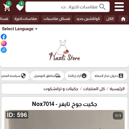
0
0
search
shopping_cart
favorite
home
الكل
كولكشين جديد
فستان مناسبات
مقاسات اخيرة
فسات
Select Language
▼
security
commute
emoji_emotions
account_box
دخول تجار الجملة
آراء زبائننا
مناطق التوصيل
سياسة المتجر
الرئيسية
كل المنتجات
جكيتات و ترانشكوت
جكيت جوخ تايغر - Nox7014
1 / 1