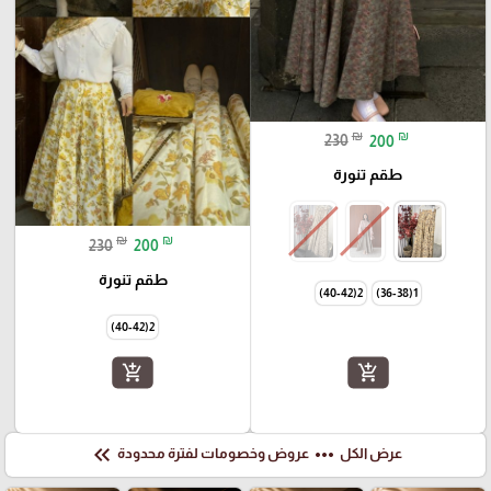
₪
₪
230
200
طقم تنورة
₪
₪
230
200
طقم تنورة
2(40-42)
1(36-38)
2(40-42)
add_shopping_cart
add_shopping_cart
keyboard_double_arrow_left
more_horiz
عرض الكل
عروض وخصومات لفترة محدودة