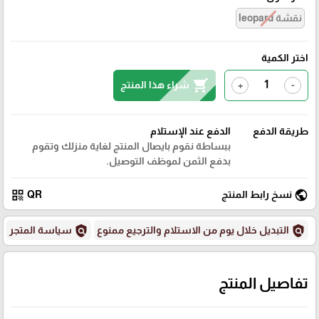
نقشة leopard
اختر الكمية
shopping_cart
شراء هذا المنتج
+
-
طريقة الدفع
الدفع عند الإستلام
ببساطة نقوم بايصال المنتج لغاية منزلك وتقوم
بدفع الثمن لموظف التوصيل.
qr_code
public
نسخ رابط المنتج
QR
policy
policy
التبديل خلال يوم من الاستلام والترجيع ممنوع
سياسة المتجر
تفاصيل المنتج