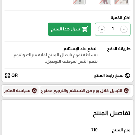
اختر الكمية
shopping_cart
شراء هذا المنتج
+
-
طريقة الدفع
الدفع عند الإستلام
ببساطة نقوم بايصال المنتج لغاية منزلك وتقوم
بدفع الثمن لموظف التوصيل.
qr_code
public
نسخ رابط المنتج
QR
policy
policy
التبديل خلال يوم من الاستلام والترجيع ممنوع
سياسة المتجر
تفاصيل المنتج
رقم المنتج
710