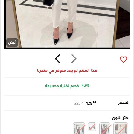
أبيض
arrow_back_ios
arrow_forward_ios
favorite_border
هذا المنتج لم يعد متوفر في متجرنا
-42%
خصم لفترة محدودة
السعر
₪
₪
225
129
اختر اللون
بني