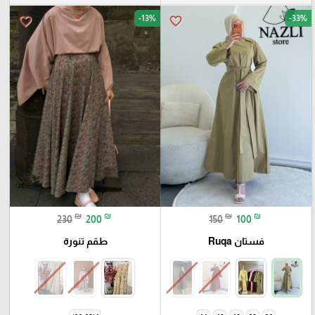
-13%
-33%
favorite_border
favorite_border
₪
₪
₪
₪
230
200
150
100
فستان Ruqa
طقم تنورة