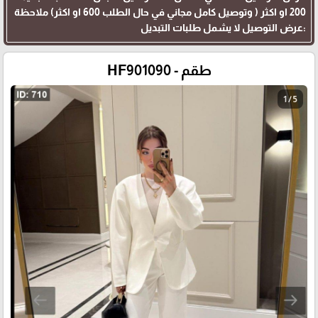
200 او اكثر ( وتوصيل كامل مجاني في حال الطلب 600 او اكثر) ملاحظة
:عرض التوصيل لا يشمل طلبات التبديل
طقم - HF901090
1 / 5