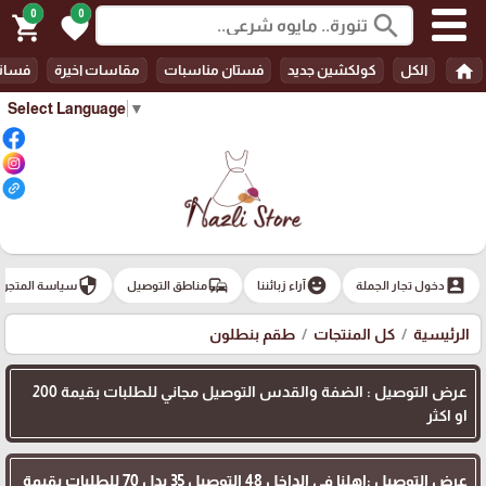
0
0
search
shopping_cart
favorite
home
الكل
كولكشين جديد
فستان مناسبات
مقاسات اخيرة
فسات
Select Language
▼
security
commute
emoji_emotions
account_box
دخول تجار الجملة
آراء زبائننا
مناطق التوصيل
سياسة المتجر
الرئيسية
كل المنتجات
طقم بنطلون
عرض التوصيل : الضفة والقدس التوصيل مجاني للطلبات بقيمة 200
او اكثر
عرض التوصيل :اهلنا في الداخل 48 التوصيل 35 بدل 70 للطلبات بقيمة