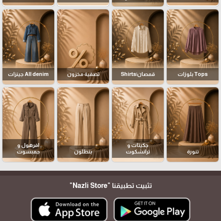
Tops بلوزات
قمصان|Shirts
تصفية مخزون
All denim جينزات
جكيتات و
افرهول و
تنورة
ترانشكوت
بنطلون
جمبسوت
تثبيت تطبيقنا
"Nazli Store"