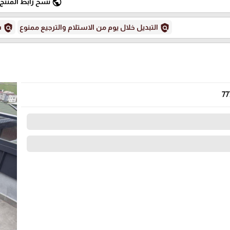
public
نسخ رابط المنتج
policy
policy
التبديل خلال يوم من الاستلام والترجيع ممنوع
س
77