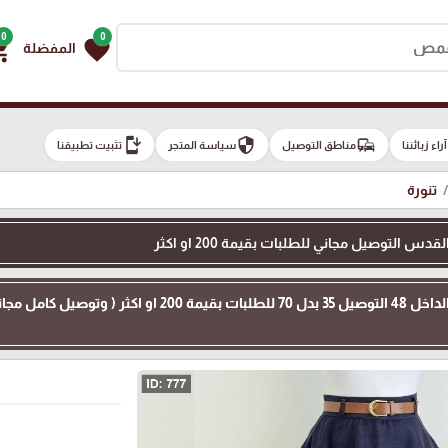
0
0
g_cart
favorite
المفضلة
install_mobile
security
commute
e
آراء زبائننا
مناطق التوصيل
سياسة المتجر
تثبيت تطبيقنا
تنورة
 التوصيل مجاني للطلبات بقيمة 200 او اكثر