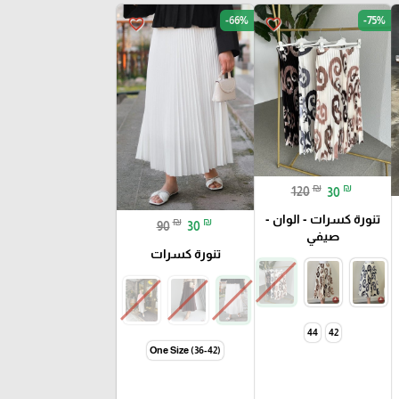
-66%
-75%
favorite_border
favorite_border
₪
₪
120
30
تنورة كسرات - الوان -
₪
₪
90
30
صيفي
تنورة كسرات
44
42
One Size (36-42)