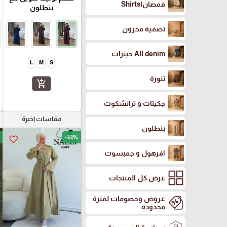
قمصان|Shirts
بنطلون
تصفية مخزون
All denim جينزات
L
M
S
تنورة
add_shopping_cart
جكيتات و ترانشكوت
مقاسات اخيرة
بنطلون
-33%
favorite_border
افرهول و جمبسوت
عرض كل المنتجات
عروض وخصومات لفترة
محدودة