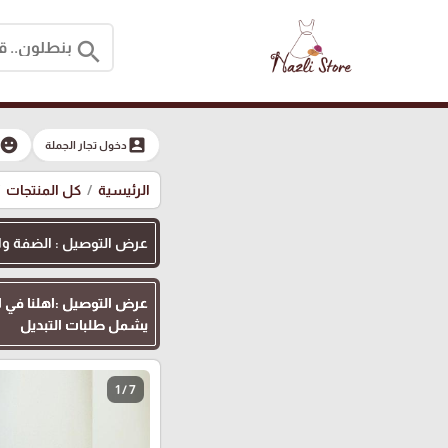
search
moji_emotions
account_box
دخول تجار الجملة
الرئيسية
كل المنتجات
عرض التوصيل : الضفة والقدس
يشمل طلبات التبديل
1 / 7