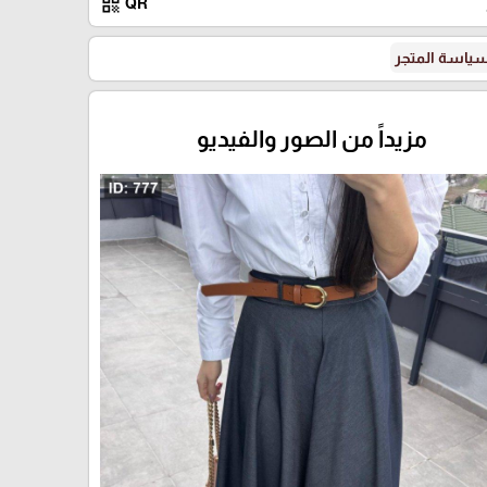
qr_code
QR
ياسة المتجر
جينز
مزيداً من الصور والفيديو