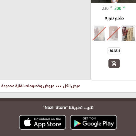
₪
₪
230
200
طقم تنورة
1(36-38)
add_shopping_cart
ft
more_horiz
عرض الكل
عروض وخصومات لفترة محدودة
تثبيت تطبيقنا
"Nazli Store"