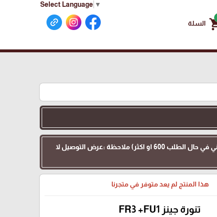
Select Language
▼
shoppin
السلة
عرض التوصيل :اهلنا في الداخل 48 التوصيل 35 بدل 70 للطلبات بقيمة 200 او اكثر ( وتوصيل كامل مجاني في حال الطلب 600 او اكثر) ملاحظة :عرض التوصيل لا
هذا المنتج لم يعد متوفر في متجرنا
تنورة جينز FR3 +FU1