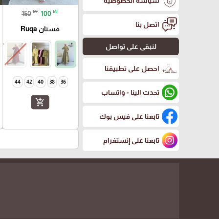
سياسة الخصوصية
₪
₪
150
100
اتصل بنا
فستان Ruqa
لنبقى على تواصل
احصل على تطبيقنا
44
42
40
38
36
تحدث الينا - واتساب
add_shopping_cart
تابعنا على فيس بوك
تابعنا على إنستغرام