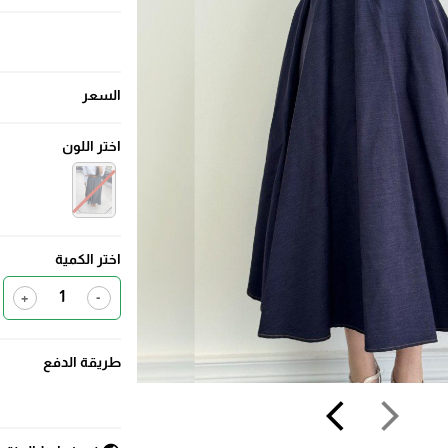
السعر
اختر اللون
اختر الكمية
+
-
طريقة الدفع
arrow_back_ios
arrow_forward_ios