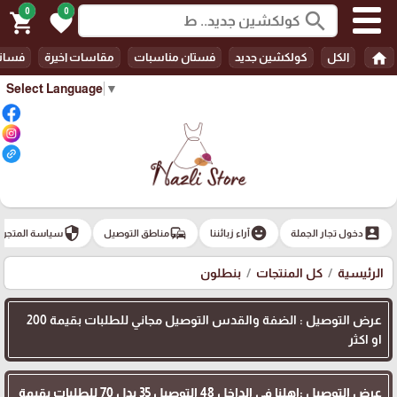
0
0
search
shopping_cart
favorite
home
الكل
كولكشين جديد
فستان مناسبات
مقاسات اخيرة
فسات
Select Language
▼
security
commute
emoji_emotions
account_box
دخول تجار الجملة
آراء زبائننا
مناطق التوصيل
سياسة المتجر
الرئيسية
كل المنتجات
بنطلون
عرض التوصيل : الضفة والقدس التوصيل مجاني للطلبات بقيمة 200
او اكثر
عرض التوصيل :اهلنا في الداخل 48 التوصيل 35 بدل 70 للطلبات بقيمة