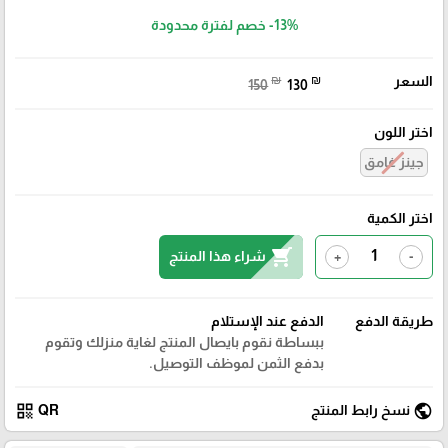
-13%
خصم لفترة محدودة
السعر
₪
₪
150
130
اختر اللون
جينز غامق
اختر الكمية
shopping_cart
شراء هذا المنتج
+
-
طريقة الدفع
الدفع عند الإستلام
ببساطة نقوم بايصال المنتج لغاية منزلك وتقوم
بدفع الثمن لموظف التوصيل.
qr_code
public
نسخ رابط المنتج
QR