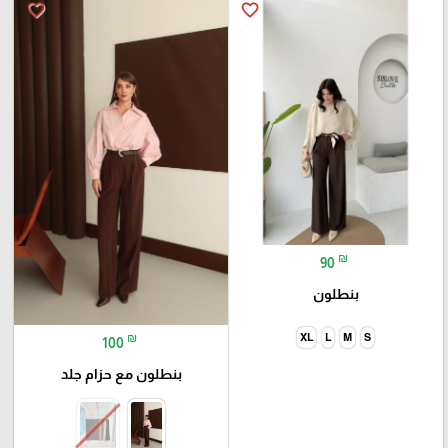
favorite_border
favorite_border
₪
90
بنطلون
₪
XL
L
M
S
100
بنطلون مع حزام جلد