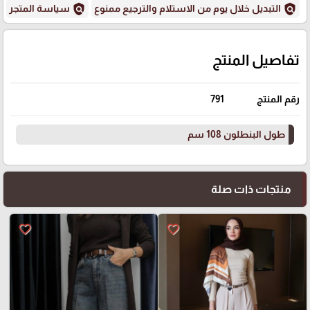
policy
policy
التبديل خلال يوم من الاستلام والترجيع ممنوع
سياسة المتجر
تفاصيل المنتج
رقم المنتج
791
طول البنطلون 108 سم
منتجات ذات صلة
favorite_border
favorite_border