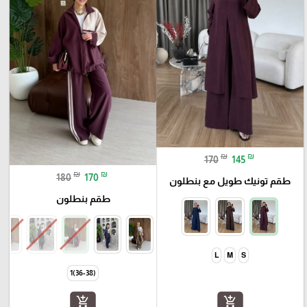
₪
₪
170
145
₪
₪
180
170
طقم تونيك طويل مع بنطلون
طقم بنطلون
L
M
S
(36-38)1
add_shopping_cart
add_shopping_cart