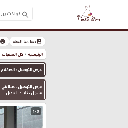
search
moji_emotions
account_box
دخول تجار الجملة
الرئيسية
كل المنتجات
عرض التوصيل : الضفة والقدس
يشمل طلبات التبديل
1 / 8