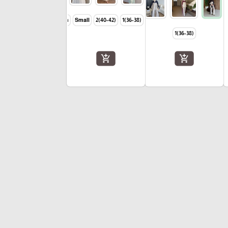
Large
Meduim
Small
(40-42)2
(36-38)1
(36-38)1
add_shopping_cart
add_shopping_cart