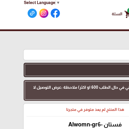
Select Language
▼
shoppin
السلة
عرض التوصيل :اهلنا في الداخل 48 التوصيل 35 بدل 70 للطلبات بقيمة 200 او اكثر ( وتوصيل كامل مجاني في حال الطلب 600 او اكثر) ملاحظة :عرض التوصيل لا
هذا المنتج لم يعد متوفر في متجرنا
فستان -Alwomn-gr6