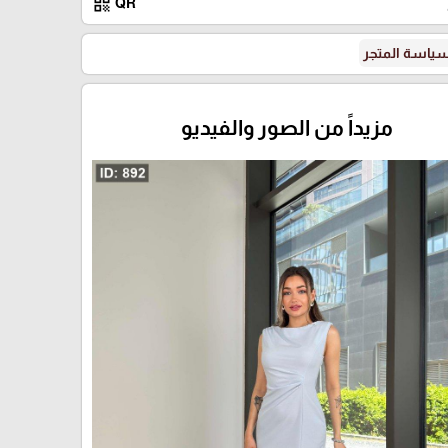
qr_code
QR
ياسة المتجر
ازرق فاتح
مزيداً من الصور والفيديو