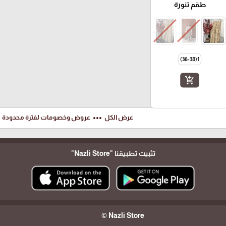
طقم تنورة
1(36-38)
add_shopping_cart
ft
more_horiz
عرض الكل
عروض وخصومات لفترة محدودة
تثبيت تطبيقنا
"Nazli Store"
Nazli Store ©