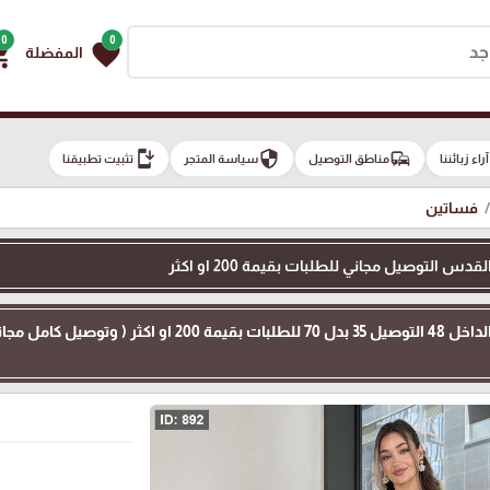
0
0
g_cart
favorite
المفضلة
install_mobile
security
commute
e
آراء زبائننا
مناطق التوصيل
سياسة المتجر
تثبيت تطبيقنا
فساتين
 التوصيل مجاني للطلبات بقيمة 200 او اكثر