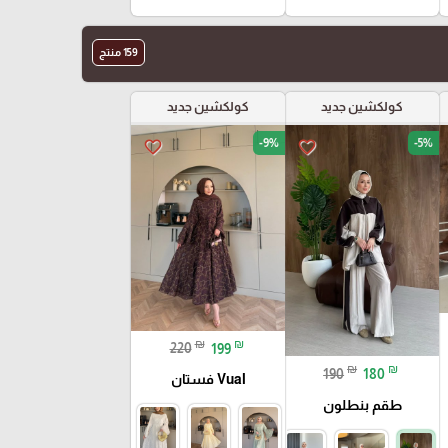
159 منتج
كولكشين جديد
كولكشين جديد
-9%
-5%
favorite_border
favorite_border
₪
₪
220
199
₪
₪
190
180
Vual فستان
طقم بنطلون