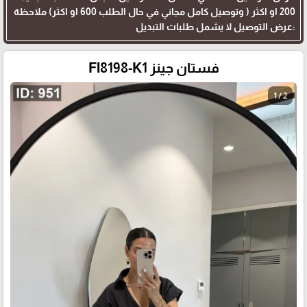
200 او اكثر ( وتوصيل كامل مجاني في حال الطلب 600 او اكثر) ملاحظة
:عرض التوصيل لا يشمل طلبات التبديل
فستان جينز Fl8198-K1
1 / 2