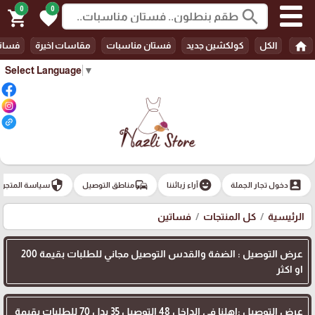
0
0
search
shopping_cart
favorite
home
الكل
كولكشين جديد
فستان مناسبات
مقاسات اخيرة
فسات
Select Language
▼
security
commute
emoji_emotions
account_box
دخول تجار الجملة
آراء زبائننا
مناطق التوصيل
سياسة المتجر
الرئيسية
كل المنتجات
فساتين
عرض التوصيل : الضفة والقدس التوصيل مجاني للطلبات بقيمة 200
او اكثر
عرض التوصيل :اهلنا في الداخل 48 التوصيل 35 بدل 70 للطلبات بقيمة