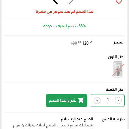
arrow_back_ios
arrow_forward_ios
favorite_border
هذا المنتج لم يعد متوفر في متجرنا
-33%
خصم لفترة محدودة
السعر
₪
₪
180
120
اختر اللون
اختر الكمية
shopping_cart
شراء هذا المنتج
+
-
طريقة الدفع
الدفع عند الإستلام
ببساطة نقوم بايصال المنتج لغاية منزلك وتقوم