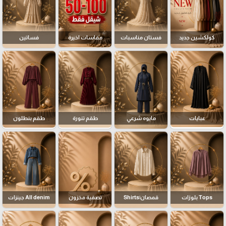
كولكشين جديد
فستان مناسبات
مقاسات اخيرة
فساتين
عبايات
مايوه شرعي
طقم تنورة
طقم بنطلون
Tops بلوزات
قمصان|Shirts
تصفية مخزون
All denim جينزات