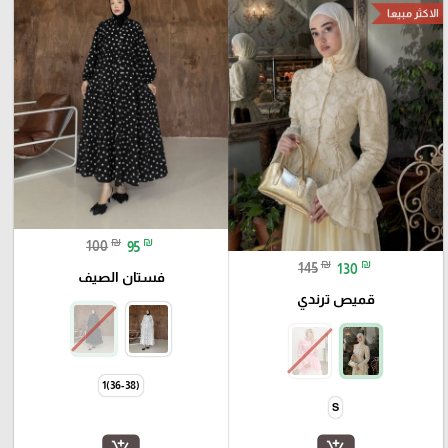
الاكثر مبيعا
₪
₪
100
95
₪
₪
145
130
فستان الصيف
قميص ترندي
(36-38)1
S