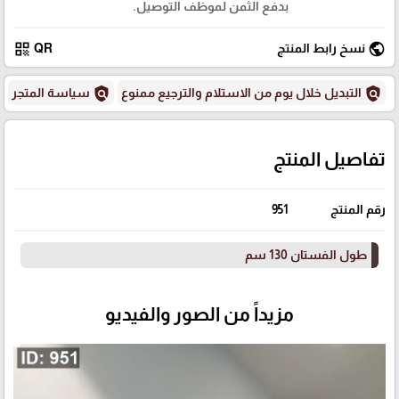
بدفع الثمن لموظف التوصيل.
qr_code
public
نسخ رابط المنتج
QR
policy
policy
التبديل خلال يوم من الاستلام والترجيع ممنوع
سياسة المتجر
تفاصيل المنتج
رقم المنتج
951
طول الفستان 130 سم
مزيداً من الصور والفيديو