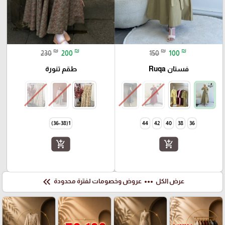
₪
₪
₪
₪
230
200
150
100
فستان Ruqa
طقم تنورة
1(36-38)
44
42
40
38
36
add_shopping_cart
add_shopping_cart
keyboard_double_arrow_left
more_horiz
عرض الكل
عروض وخصومات لفترة محدودة