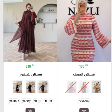
₪
₪
210
170
فستان الصيف
فستان شيفون
2(38/40)
1(36/38)
XL
L
M
S
(36-38)1
add_shopping_cart
add_shopping_cart