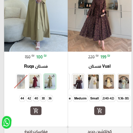
₪
₪
₪
₪
150
100
220
199
Vual فستان
فستان Ruqa
44
42
40
38
36
Large
Meduim
Small
(40-42)2
(36-38)1
add_shopping_cart
add_shopping_cart
كولكشين جديد
مقاسات اخيرة