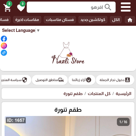
0
0
search
shopping_cart
favorite
home
الكل
كولكشين جديد
فستان مناسبات
مقاسات اخيرة
فسات
Select Language
▼
security
commute
emoji_emotions
account_box
دخول تجار الجملة
آراء زبائننا
مناطق التوصيل
سياسة المتجر
الرئيسية
كل المنتجات
طقم تنورة
طقم تنورة
1 / 16