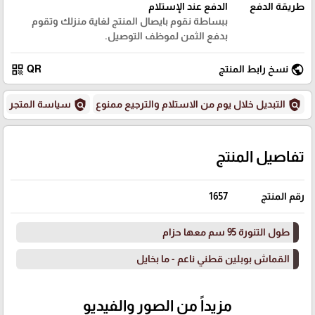
طريقة الدفع
الدفع عند الإستلام
ببساطة نقوم بايصال المنتج لغاية منزلك وتقوم
بدفع الثمن لموظف التوصيل.
qr_code
public
نسخ رابط المنتج
QR
policy
policy
التبديل خلال يوم من الاستلام والترجيع ممنوع
سياسة المتجر
تفاصيل المنتج
رقم المنتج
1657
طول التنورة 95 سم معها حزام
القماش بوبلين قطني ناعم - ما بخايل
مزيداً من الصور والفيديو