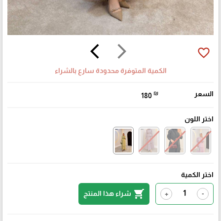
arrow_back_ios
arrow_forward_ios
favorite_border
الكمية المتوفرة محدودة سارع بالشراء
السعر
₪
180
اختر اللون
اختر الكمية
shopping_cart
شراء هذا المنتج
+
-